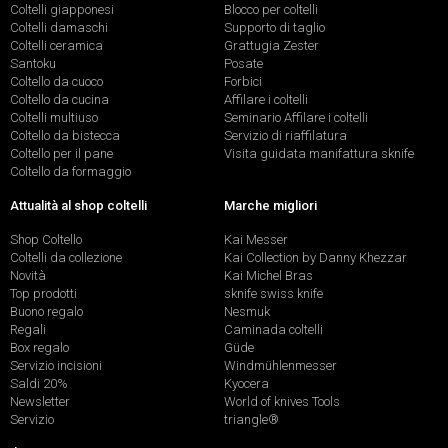
Coltelli giapponesi
Blocco per coltelli
Coltelli damaschi
Supporto di taglio
Coltelli ceramica
Grattugia Zester
Santoku
Posate
Coltello da cuoco
Forbici
Coltello da cucina
Affilare i coltelli
Coltelli multiuso
Seminario Affilare i coltelli
Coltello da bistecca
Servizio di riaffilatura
Coltello per il pane
Visita guidata manifattura sknife
Coltello da formaggio
Attualità al shop coltelli
Marche migliori
Shop Coltello
Kai Messer
Coltelli da collezione
Kai Collection by Danny Khezzar
Novità
Kai Michel Bras
Top prodotti
sknife swiss knife
Buono regalo
Nesmuk
Regali
Caminada coltelli
Box regalo
Güde
Servizio incisioni
Windmühlenmesser
Saldi 20%
Kyocera
Newsletter
World of knives Tools
Servizio
triangle®