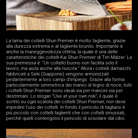
La lama dei coltelli Shun Premier è molto tagliente, grazie
alla durezza estrema e al tagliente brunito. Importante è
anche la maneggevolezza ottima, la quale è una delle
caratteristiche dei coltelli Kai Shun Premier di Tim Mälzer. La
sua premessa è: "Un coltello buono non facilita solo il
lavoro, ma aiuta anche alla riuscita." Allora i coltelli damaschi
fabbricati a Seki (Giappone) vengono armonizzati
pedantemente ai loro campi d'impiego. Grazie alla forma
particolarmente simmetrica dei manici di legno di noce, tutti
i coltelli Shun Premier sono ideali sia per mancini sia per
destrimani. Lo slogan "Use at your own risk", il quale è
scritto su ogni scatola dei coltelli Shun Premier, non deve
impedire l'uso dei coltelli. In fondo il pericolo di tagliarsi è
più piccolo con coltelli taglienti che con coltelli smussati,
perché quelli contengono il pericolo di scivolare dal cibo.