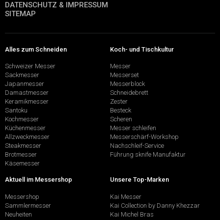
DATENSCHUTZ & IMPRESSUM
SITEMAP
Alles zum Schneiden
Koch- und Tischkultur
Schweizer Messer
Messer
Sackmesser
Messerset
Japanmesser
Messerblock
Damastmesser
Schneidebrett
Keramikmesser
Zester
Santoku
Besteck
Kochmesser
Scheren
Küchenmesser
Messer schleifen
Allzweckmesser
Messerschärf-Workshop
Steakmesser
Nachschleif-Service
Brotmesser
Führung sknife Manufaktur
Käsemesser
Aktuell im Messershop
Unsere Top-Marken
Messershop
Kai Messer
Sammlermesser
Kai Collection by Danny Khezzar
Neuheiten
Kai Michel Bras