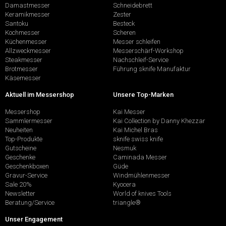
Damastmesser
Schneidebrett
Keramikmesser
Zester
Santoku
Besteck
Kochmesser
Scheren
Küchenmesser
Messer schleifen
Allzweckmesser
Messerschärf-Workshop
Steakmesser
Nachschleif-Service
Brotmesser
Führung sknife Manufaktur
Käsemesser
Aktuell im Messershop
Unsere Top-Marken
Messershop
Kai Messer
Sammlermesser
Kai Collection by Danny Khezzar
Neuheiten
Kai Michel Bras
Top-Produkte
sknife swiss knife
Gutscheine
Nesmuk
Geschenke
Caminada Messer
Geschenkboxen
Güde
Gravur-Service
Windmühlenmesser
Sale 20%
Kyocera
Newsletter
World of knives Tools
Beratung/Service
triangle®
Unser Engagement