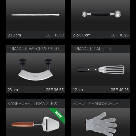
20.0 cm
GBP 15.50
2.2/3.0 cm
GBP 18.25
TRIANGLE PALETTE
TRIANGLE WIEGEMESSER 23 CM
23 cm
GBP 36.55
12 cm
GBP 40.25
KÄSEHOBEL TRIANGLE®
SCHUTZ-HANDSCHUH