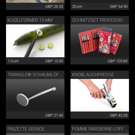
GBP 26.55
20 cm
GBP 54.90
KUGELFORMER 10 MM
SCHNITZSET PROFESSIONAL
1.0 cm
GBP 10.00
GBP 109.85
KNOBLAUCHPRESSE
TRIANGLE® SCHAUMLÖFFEL
GBP 27.40
GBP 42.05
PINZETTE GERADE
POMME PARISIENNE-LÖFFEL DOPPELT