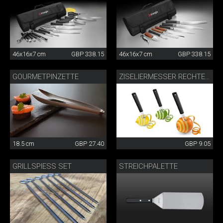
46x16x7 cm
GBP 338.15
46x16x7 cm
GBP 338.15
GOURMETPINZETTE
ZISELIERMESSER RECHTECKIG
18.5 cm
GBP 27.40
GBP 9.05
GRILLSPIESS SET
STREICHPALETTE