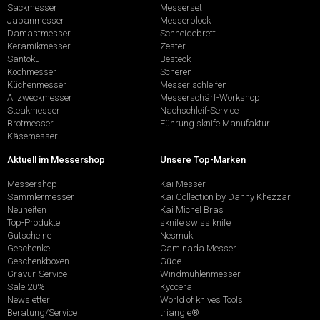
Sackmesser
Messerset
Japanmesser
Messerblock
Damastmesser
Schneidebrett
Keramikmesser
Zester
Santoku
Besteck
Kochmesser
Scheren
Küchenmesser
Messer schleifen
Allzweckmesser
Messerschärf-Workshop
Steakmesser
Nachschleif-Service
Brotmesser
Führung sknife Manufaktur
Käsemesser
Aktuell im Messershop
Unsere Top-Marken
Messershop
Kai Messer
Sammlermesser
Kai Collection by Danny Khezzar
Neuheiten
Kai Michel Bras
Top-Produkte
sknife swiss knife
Gutscheine
Nesmuk
Geschenke
Caminada Messer
Geschenkboxen
Güde
Gravur-Service
Windmühlenmesser
Sale 20%
Kyocera
Newsletter
World of knives Tools
Beratung/Service
triangle®