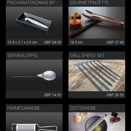
GOURMETPINZETTE
FISCHGRÄTENZANGE BY DANNY KHEZZAR
13.9 x 2.1 x 2.3 cm
GBP 54.05
18.5 cm
GBP 27.40
SERVIERLÖFFEL
GRILLSPIESS SET
GBP 14.55
GBP 26.55
PARMESANREIBE
ZESTERREIBE