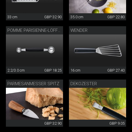
33 cm
GBP 32.90
35.0 cm
GBP 22.80
WENDER
POMME PARISIENNE-LÖFFEL DOPPELT
2.2/3.0 cm
GBP 18.25
16 cm
GBP 27.40
PARMESANMESSER SPITZ
DEKOZESTER
GBP 32.90
GBP 9.05