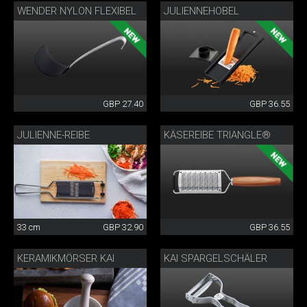
WENDER NYLON FLEXIBEL
JULIENNEHOBEL
GBP 27.40
GBP 36.55
JULIENNE-REIBE
KÄSEREIBE TRIANGLE®
33 cm
GBP 32.90
GBP 36.55
KERAMIKMÖRSER KAI
KAI SPARGELSCHÄLER