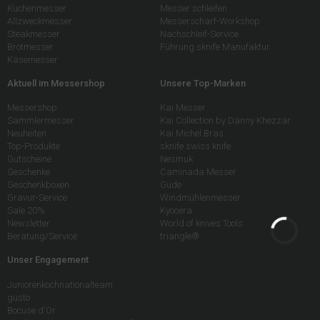
Küchenmesser
Messer schleifen
Allzweckmesser
Messerschärf-Workshop
Steakmesser
Nachschleif-Service
Brotmesser
Führung sknife Manufaktur
Käsemesser
Aktuell im Messershop
Unsere Top-Marken
Messershop
Kai Messer
Sammlermesser
Kai Collection by Danny Khezzar
Neuheiten
Kai Michel Bras
Top-Produkte
sknife swiss knife
Gutscheine
Nesmuk
Geschenke
Caminada Messer
Geschenkboxen
Güde
Gravur-Service
Windmühlenmesser
Sale 20%
Kyocera
Newsletter
World of knives Tools
Beratung/Service
triangle®
Unser Engagement
Juniorenkochnationalteam
gusto
Bocuse d'Or