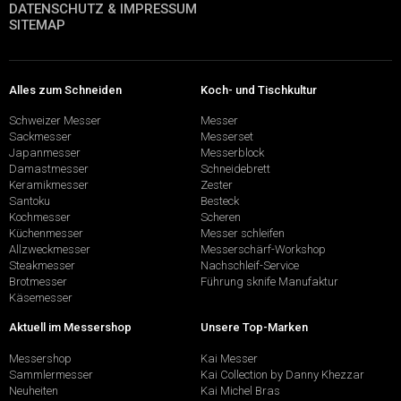
DATENSCHUTZ & IMPRESSUM
SITEMAP
Alles zum Schneiden
Koch- und Tischkultur
Schweizer Messer
Messer
Sackmesser
Messerset
Japanmesser
Messerblock
Damastmesser
Schneidebrett
Keramikmesser
Zester
Santoku
Besteck
Kochmesser
Scheren
Küchenmesser
Messer schleifen
Allzweckmesser
Messerschärf-Workshop
Steakmesser
Nachschleif-Service
Brotmesser
Führung sknife Manufaktur
Käsemesser
Aktuell im Messershop
Unsere Top-Marken
Messershop
Kai Messer
Sammlermesser
Kai Collection by Danny Khezzar
Neuheiten
Kai Michel Bras