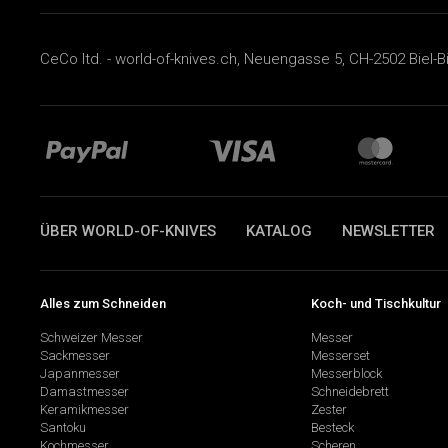
CeCo ltd. - world-of-knives.ch, Neuengasse 5, CH-2502 Biel-B
ÜBER WORLD-OF-KNIVES
KATALOG
NEWSLETTER
Alles zum Schneiden
Koch- und Tischkultur
Schweizer Messer
Messer
Sackmesser
Messerset
Japanmesser
Messerblock
Damastmesser
Schneidebrett
Keramikmesser
Zester
Santoku
Besteck
Kochmesser
Scheren