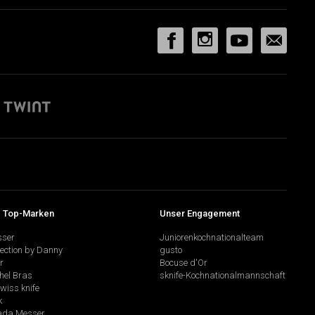
 Top-Marken
Unser Engagement
sser
Juniorenkochnationalteam
lection by Danny
gusto
r
Bocuse d'Or
hel Bras
sknife-Kochnationalmannschaft
swiss knife
k
da Messer