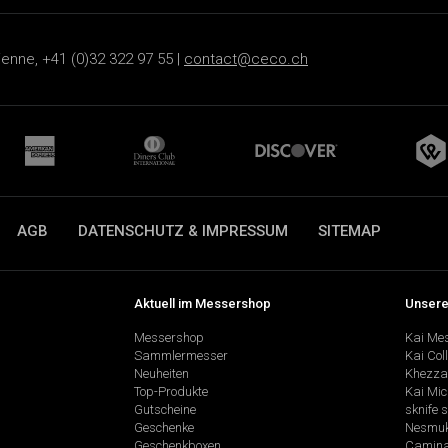
ienne, +41 (0)32 322 97 55 |
contact@ceco.ch
AGB
DATENSCHUTZ & IMPRESSUM
SITEMAP
Aktuell im Messershop
Unsere
Messershop
Kai Me
Sammlermesser
Kai Col
Neuheiten
Khezza
Top-Produkte
Kai Mic
Gutscheine
sknife 
Geschenke
Nesmu
Geschenkboxen
Camina