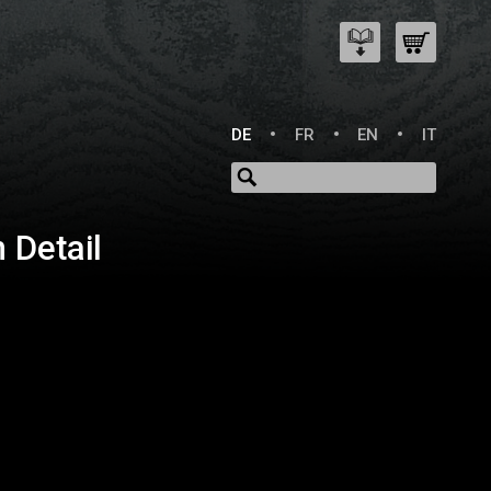
DE
FR
EN
IT
 Detail