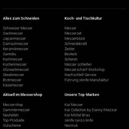
Alles zum Schneiden
Koch- und Tischkultur
Schweizer Messer
Messer
Sackmesser
Messerset
Japanmesser
Messerblock
Damastmesser
Schneidebrett
Keramikmesser
Zester
Santoku
Besteck
Kochmesser
Scheren
Küchenmesser
Messer schleifen
Allzweckmesser
Messerschärf-Workshop
Steakmesser
Nachschleif-Service
Brotmesser
Führung sknife Manufaktur
Käsemesser
Aktuell im Messershop
Unsere Top-Marken
Messershop
Kai Messer
Sammlermesser
Kai Collection by Danny Khezzar
Neuheiten
Kai Michel Bras
Top-Produkte
sknife swiss knife
Gutscheine
Nesmuk