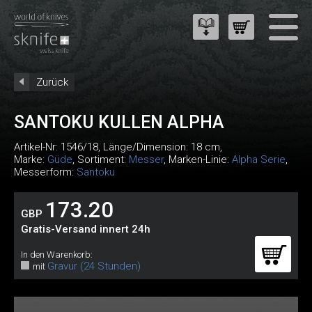
Zurück
SANTOKU KULLEN ALPHA
Artikel-Nr:
1546/18
, Länge/Dimension: 18 cm,
Marke:
Güde
, Sortiment:
Messer
, Marken-Linie:
Alpha Serie
,
Messerform:
Santoku
173.20
GBP
Gratis-Versand innert 24h
In den Warenkorb:
Gravur (24 Stunden)
mit