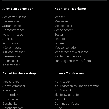
Alles zum Schneiden
Koch- und Tischkultur
Schweizer Messer
Messer
Sackmesser
Messerset
Japanmesser
Messerblock
Damastmesser
Schneidebrett
Keramikmesser
Zester
Santoku
Besteck
Kochmesser
Scheren
Küchenmesser
Messer schleifen
Allzweckmesser
Messerschärf-Workshop
Steakmesser
Nachschleif-Service
Brotmesser
Führung sknife Manufaktur
Käsemesser
Aktuell im Messershop
Unsere Top-Marken
Messershop
Kai Messer
Sammlermesser
Kai Collection by Danny Khezzar
Neuheiten
Kai Michel Bras
Top-Produkte
sknife swiss knife
Gutscheine
Nesmuk
Geschenke
Caminada Messer
Geschenkboxen
Güde