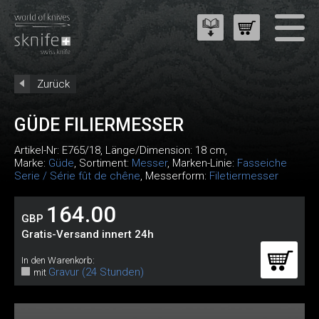
Zurück
GÜDE FILIERMESSER
Artikel-Nr:
E765/18
, Länge/Dimension: 18 cm,
Marke:
Güde
, Sortiment:
Messer
, Marken-Linie:
Fasseiche
Serie / Série fût de chêne
, Messerform:
Filetiermesser
164.00
GBP
Gratis-Versand innert 24h
In den Warenkorb:
Gravur (24 Stunden)
mit