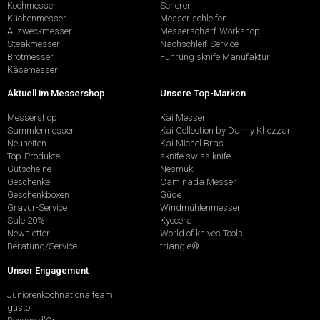
Kochmesser
Scheren
Küchenmesser
Messer schleifen
Allzweckmesser
Messerschärf-Workshop
Steakmesser
Nachschleif-Service
Brotmesser
Führung sknife Manufaktur
Käsemesser
Aktuell im Messershop
Unsere Top-Marken
Messershop
Kai Messer
Sammlermesser
Kai Collection by Danny Khezzar
Neuheiten
Kai Michel Bras
Top-Produkte
sknife swiss knife
Gutscheine
Nesmuk
Geschenke
Caminada Messer
Geschenkboxen
Güde
Gravur-Service
Windmühlenmesser
Sale 20%
Kyocera
Newsletter
World of knives Tools
Beratung/Service
triangle®
Unser Engagement
Juniorenkochnationalteam
gusto