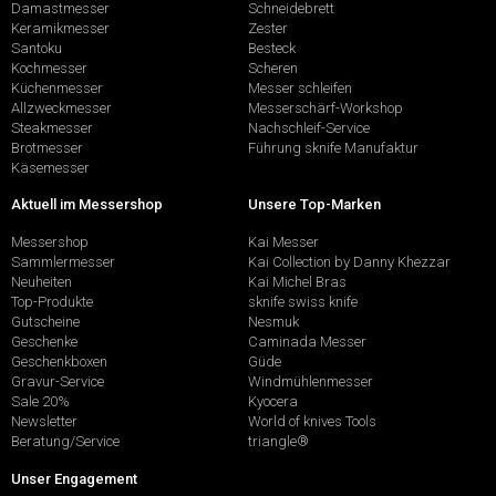
Damastmesser
Schneidebrett
Keramikmesser
Zester
Santoku
Besteck
Kochmesser
Scheren
Küchenmesser
Messer schleifen
Allzweckmesser
Messerschärf-Workshop
Steakmesser
Nachschleif-Service
Brotmesser
Führung sknife Manufaktur
Käsemesser
Aktuell im Messershop
Unsere Top-Marken
Messershop
Kai Messer
Sammlermesser
Kai Collection by Danny Khezzar
Neuheiten
Kai Michel Bras
Top-Produkte
sknife swiss knife
Gutscheine
Nesmuk
Geschenke
Caminada Messer
Geschenkboxen
Güde
Gravur-Service
Windmühlenmesser
Sale 20%
Kyocera
Newsletter
World of knives Tools
Beratung/Service
triangle®
Unser Engagement