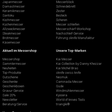
Japanmesser
Messerblock
Damastmesser
Schneidebrett
Keramikmesser
Zester
Santoku
Besteck
Kochmesser
Scheren
Küchenmesser
Messer schleifen
Allzweckmesser
Messerschärf-Workshop
Steakmesser
Nachschleif-Service
Brotmesser
Führung sknife Manufaktur
Käsemesser
Aktuell im Messershop
Unsere Top-Marken
Messershop
Kai Messer
Sammlermesser
Kai Collection by Danny Khezzar
Neuheiten
Kai Michel Bras
Top-Produkte
sknife swiss knife
Gutscheine
Nesmuk
Geschenke
Caminada Messer
Geschenkboxen
Güde
Gravur-Service
Windmühlenmesser
Sale 20%
Kyocera
Newsletter
World of knives Tools
Beratung/Service
triangle®