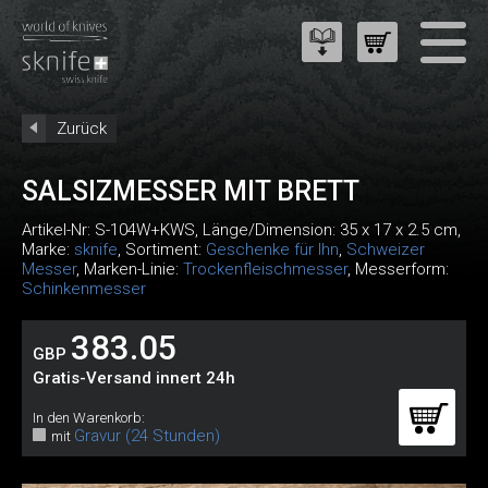
Zurück
SALSIZMESSER MIT BRETT
Artikel-Nr:
S-104W+KWS
, Länge/Dimension: 35 x 17 x 2.5 cm,
Marke:
sknife
, Sortiment:
Geschenke für Ihn
,
Schweizer
Messer
, Marken-Linie:
Trockenfleischmesser
, Messerform:
Schinkenmesser
383.05
GBP
Gratis-Versand innert 24h
In den Warenkorb:
Gravur (24 Stunden)
mit