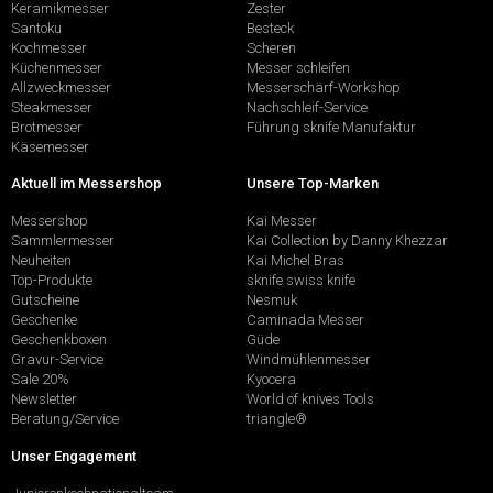
Keramikmesser
Zester
Santoku
Besteck
Kochmesser
Scheren
Küchenmesser
Messer schleifen
Allzweckmesser
Messerschärf-Workshop
Steakmesser
Nachschleif-Service
Brotmesser
Führung sknife Manufaktur
Käsemesser
Aktuell im Messershop
Unsere Top-Marken
Messershop
Kai Messer
Sammlermesser
Kai Collection by Danny Khezzar
Neuheiten
Kai Michel Bras
Top-Produkte
sknife swiss knife
Gutscheine
Nesmuk
Geschenke
Caminada Messer
Geschenkboxen
Güde
Gravur-Service
Windmühlenmesser
Sale 20%
Kyocera
Newsletter
World of knives Tools
Beratung/Service
triangle®
Unser Engagement