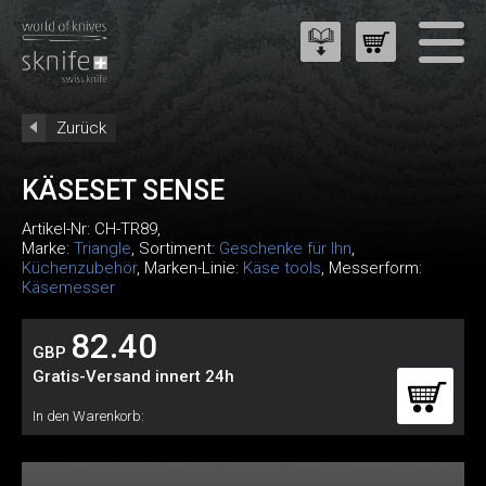
Zurück
KÄSESET SENSE
Artikel-Nr:
CH-TR89
,
Marke:
Triangle
, Sortiment:
Geschenke für Ihn
,
Küchenzubehör
, Marken-Linie:
Käse tools
, Messerform:
Käsemesser
82.40
GBP
Gratis-Versand innert 24h
In den Warenkorb: