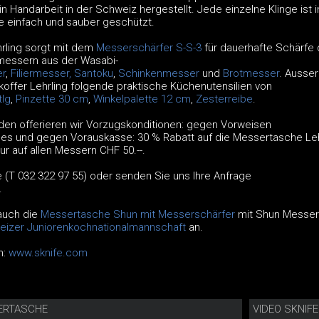
n Handarbeit in der Schweiz hergestellt. Jede einzelne Klinge ist i
 einfach und sauber geschützt.
rling sorgt mit dem
Messerschärfer S-S-3
für dauerhafte Schärfe 
messern aus der Wasabi-
r
,
Filiermesser,
Santoku
,
Schinkenmesser
und
Brotmesser
. Ausse
koffer Lehrling folgende praktische Küchenutensilien von
tlg
,
Pinzette 30 cm
,
Winkelpalette 12 cm
,
Zesterreibe
.
en offerieren wir Vorzugskonditionen: gegen Vorweisen
es und gegen Vorauskasse: 30 % Rabatt auf die Messertasche Leh
ur auf allen Messern CHF 50.--.
e (T 032 322 97 55) oder senden Sie uns Ihre Anfrage
.
 auch die
Messertasche Shun mit Messerschärfer
mit Shun Messer
izer Juniorenkochnationalmannschaft
an.
n:
www.sknife.com
SERTASCHE
VIDEO SKNIF