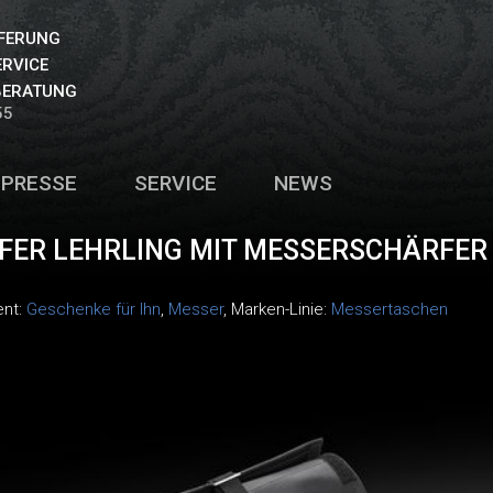
EFERUNG
ERVICE
BERATUNG
55
PRESSE
SERVICE
NEWS
FER LEHRLING MIT MESSERSCHÄRFER
ent:
Geschenke für Ihn
,
Messer
, Marken-Linie:
Messertaschen