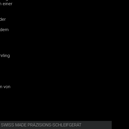
n einer
der
rdem
rling
n von
E SWISS MADE PRÄZISIONS-SCHLEIFGERÄT