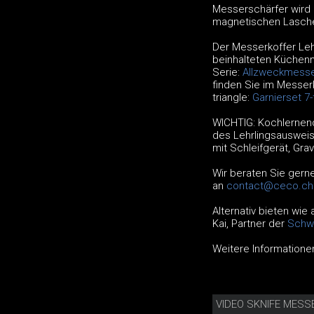
Messerschärfer wird i
magnetischen Lasche
Der Messerkoffer Leh
beinhalteten Küchen
Serie:
Allzweckmesse
finden Sie im Messer
triangle:
Garnierset 7-
WICHTIG: Kochlernend
des Lehrlingsausweis
mit Schleifgerät, Grav
Wir beraten Sie gern
an
contact@ceco.ch
Alternativ bieten wie
Kai, Partner der
Schwe
Weitere Informatione
VIDEO SKNIFE MES