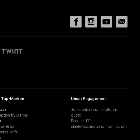
 Top-Marken
Unser Engagement
sser
Juniorenkochnationalteam
lection by Danny
gusto
r
Bocuse d'Or
hel Bras
sknife-Kochnationalmannschaft
swiss knife
k