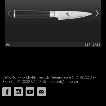
9 cm
GBP 127.35
CeCo ltd. - world-of-knives.ch, Neuengasse 5, CH-2502 Biel-
Bienne, +41 (0)32 322 97 55 |
contact@ceco.ch