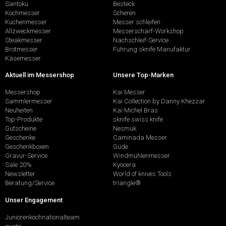
Santoku
Besteck
Kochmesser
Scheren
Küchenmesser
Messer schleifen
Allzweckmesser
Messerschärf-Workshop
Steakmesser
Nachschleif-Service
Brotmesser
Führung sknife Manufaktur
Käsemesser
Aktuell im Messershop
Unsere Top-Marken
Messershop
Kai Messer
Sammlermesser
Kai Collection by Danny Khezzar
Neuheiten
Kai Michel Bras
Top-Produkte
sknife swiss knife
Gutscheine
Nesmuk
Geschenke
Caminada Messer
Geschenkboxen
Güde
Gravur-Service
Windmühlenmesser
Sale 20%
Kyocera
Newsletter
World of knives Tools
Beratung/Service
triangle®
Unser Engagement
Juniorenkochnationalteam