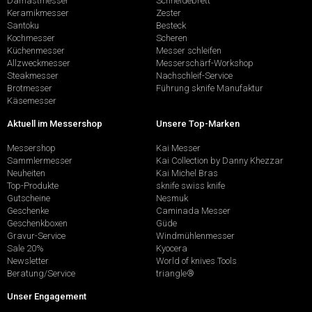
Damastmesser
Schneidebrett
Keramikmesser
Zester
Santoku
Besteck
Kochmesser
Scheren
Küchenmesser
Messer schleifen
Allzweckmesser
Messerschärf-Workshop
Steakmesser
Nachschleif-Service
Brotmesser
Führung sknife Manufaktur
Käsemesser
Aktuell im Messershop
Unsere Top-Marken
Messershop
Kai Messer
Sammlermesser
Kai Collection by Danny Khezzar
Neuheiten
Kai Michel Bras
Top-Produkte
sknife swiss knife
Gutscheine
Nesmuk
Geschenke
Caminada Messer
Geschenkboxen
Güde
Gravur-Service
Windmühlenmesser
Sale 20%
Kyocera
Newsletter
World of knives Tools
Beratung/Service
triangle®
Unser Engagement