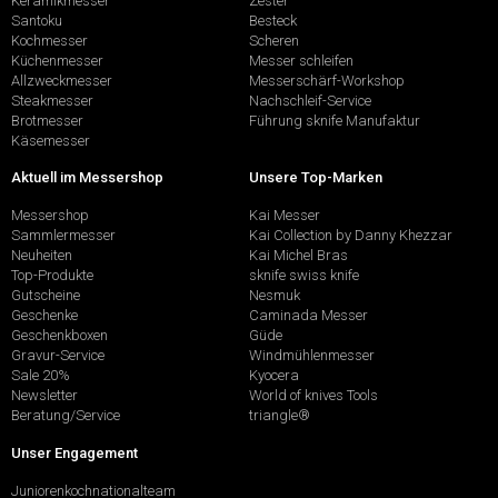
Keramikmesser
Zester
Santoku
Besteck
Kochmesser
Scheren
Küchenmesser
Messer schleifen
Allzweckmesser
Messerschärf-Workshop
Steakmesser
Nachschleif-Service
Brotmesser
Führung sknife Manufaktur
Käsemesser
Aktuell im Messershop
Unsere Top-Marken
Messershop
Kai Messer
Sammlermesser
Kai Collection by Danny Khezzar
Neuheiten
Kai Michel Bras
Top-Produkte
sknife swiss knife
Gutscheine
Nesmuk
Geschenke
Caminada Messer
Geschenkboxen
Güde
Gravur-Service
Windmühlenmesser
Sale 20%
Kyocera
Newsletter
World of knives Tools
Beratung/Service
triangle®
Unser Engagement
Juniorenkochnationalteam