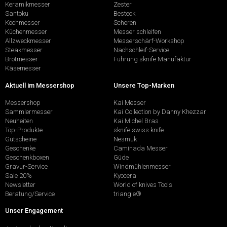
Keramikmesser
Zester
Santoku
Besteck
Kochmesser
Scheren
Küchenmesser
Messer schleifen
Allzweckmesser
Messerschärf-Workshop
Steakmesser
Nachschleif-Service
Brotmesser
Führung sknife Manufaktur
Käsemesser
Aktuell im Messershop
Unsere Top-Marken
Messershop
Kai Messer
Sammlermesser
Kai Collection by Danny Khezzar
Neuheiten
Kai Michel Bras
Top-Produkte
sknife swiss knife
Gutscheine
Nesmuk
Geschenke
Caminada Messer
Geschenkboxen
Güde
Gravur-Service
Windmühlenmesser
Sale 20%
Kyocera
Newsletter
World of knives Tools
Beratung/Service
triangle®
Unser Engagement