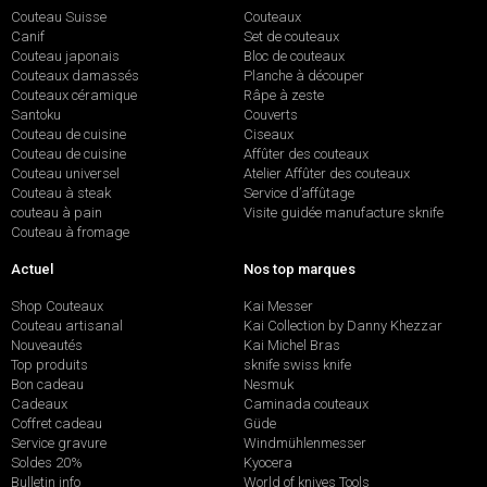
Couteau Suisse
Couteaux
Canif
Set de couteaux
Couteau japonais
Bloc de couteaux
Couteaux damassés
Planche à découper
Couteaux céramique
Râpe à zeste
Santoku
Couverts
Couteau de cuisine
Ciseaux
Couteau de cuisine
Affûter des couteaux
Couteau universel
Atelier Affûter des couteaux
Couteau à steak
Service d’affûtage
couteau à pain
Visite guidée manufacture sknife
Couteau à fromage
Actuel
Nos top marques
Shop Couteaux
Kai Messer
Couteau artisanal
Kai Collection by Danny Khezzar
Nouveautés
Kai Michel Bras
Top produits
sknife swiss knife
Bon cadeau
Nesmuk
Cadeaux
Caminada couteaux
Coffret cadeau
Güde
Service gravure
Windmühlenmesser
Soldes 20%
Kyocera
Bulletin info
World of knives Tools