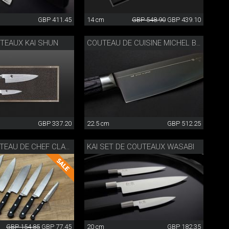
GBP 411.45
14 cm
GBP 548.90
GBP 439.10
TEAUX KAI SHUN
COUTEAU DE CUISINE MICHEL BRAS
GBP 337.20
22.5 cm
GBP 512.25
KAI SET DE COUTEAUX WASABI
GRAND COUTEAU DE CHEF CLASSIC WOK
GBP 154.85
GBP 77.45
20 cm
GBP 182.35