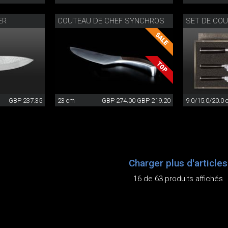
ER
COUTEAU DE CHEF SYNCHROS
SET DE CO
GBP 237.35
23 cm
GBP 274.00
GBP 219.20
9.0/15.0/20.0
Charger plus d'articles
16 de 63 produits affichés