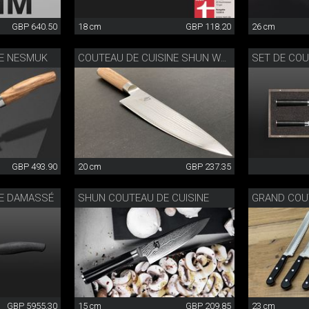
GBP 640.50
18 cm
GBP 118.20
26 cm
NE NESMUK
SET DE COU
COUTEAU DE CUISINE SHUN WHITE
GBP 493.90
20 cm
GBP 237.35
NE DAMASSÉ
SHUN COUTEAU DE CUISINE
GBP 5955.30
15 cm
GBP 209.85
23 cm