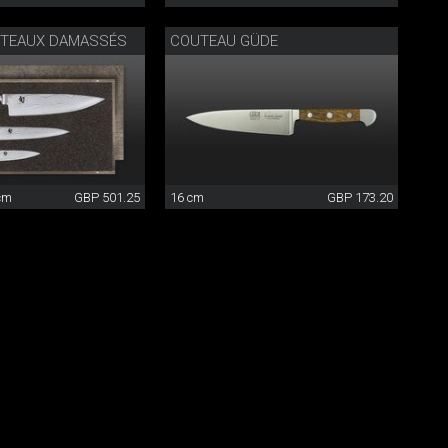
UTEAUX DAMASSÉS
COUTEAU GÜDE
 cm
GBP 501.25
16 cm
GBP 173.20