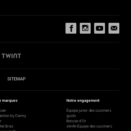
SITEMAP
p marques
Notre engagement
sser
Équipe junior des cuisiniers
lection by Danny
gusto
r
Bocuse d'Or
hel Bras
sknife-Équipe des cuisiniers