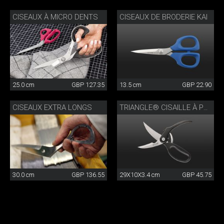
CISEAUX À MICRO DENTS
CISEAUX DE BRODERIE KAI
25.0 cm
GBP 127.35
13.5 cm
GBP 22.90
CISEAUX EXTRA LONGS
TRIANGLE® CISAILLE À POULET
30.0 cm
GBP 136.55
29X10X3.4 cm
GBP 45.75