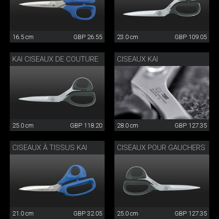
16.5 cm
GBP 26.55
23.0 cm
GBP 109.05
KAI CISEAUX DE COUTURE
CISEAUX KAI
25.0 cm
GBP 118.20
28.0 cm
GBP 127.35
CISEAUX À TISSUS KAI
CISEAUX POUR GAUCHERS
21.0 cm
GBP 32.05
25.0 cm
GBP 127.35