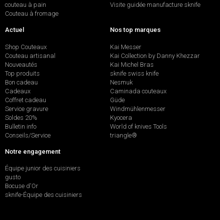
couteau à pain
Visite guidée manufacture sknife
Couteau à fromage
Actuel
Nos top marques
Shop Couteaux
Kai Messer
Couteau artisanal
Kai Collection by Danny Khezzar
Nouveautés
Kai Michel Bras
Top produits
sknife swiss knife
Bon cadeau
Nesmuk
Cadeaux
Caminada couteaux
Coffret cadeau
Güde
Service gravure
Windmühlenmesser
Soldes 20%
Kyocera
Bulletin info
World of knives Tools
Conseils/Service
triangle®
Notre engagement
Équipe junior des cuisiniers
gusto
Bocuse d'Or
sknife-Équipe des cuisiniers