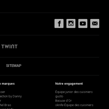
SITEMAP
p marques
Notre engagement
sser
Équipe junior des cuisiniers
lection by Danny
gusto
r
Bocuse d'Or
hel Bras
sknife-Équipe des cuisiniers