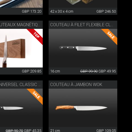
GBP 173.20
42 x 30 x 4 cm
GBP 246.50
BARRE À COUTEAUX MAGNÉTIQUE
COUTEAU À FILET FLEXIBLE CLASSIC WOK
GBP 209.85
16 cm
GBP 99.90
GBP 49.95
COUTEAU À JAMBON WOK
COUTEAU UNIVERSEL CLASSIC WOK
GBP 90.70
GBP 45.35
21 cm
GBP 109.05