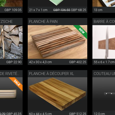
GBP 109.05
21 x 7 x 1 cm
GBP 136.55
GBP 68.25
13 cm
ETZSCHE
PLANCHE À PAIN
GBP 22.90
42 x 30 x 4,3 cm
GBP 402.25
55 x 6 x 1.7 cm
PLANCHE À DÉCOUPER XL
FOURCHETTE À VIANDE RIVETÉE WOK
0.70
GBP 45.35
60 x 44 x 4.5 cm
GBP 512.25
12.0 cm