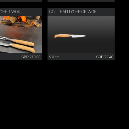
NCHER WOK
COUTEAU D’OFFICE WOK
GBP 219.00
9.0 cm
GBP 72.40