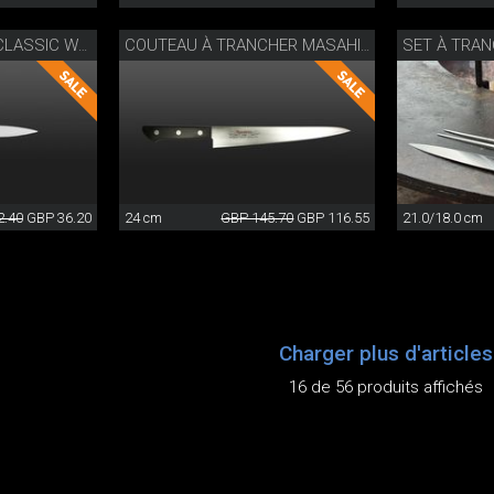
SET À TRA
COUTEAU D’OFFICE CLASSIC WOK
COUTEAU À TRANCHER MASAHIRO
2.40
GBP 36.20
24 cm
GBP 145.70
GBP 116.55
21.0/18.0 cm
Charger plus d'articles
16 de 56 produits affichés