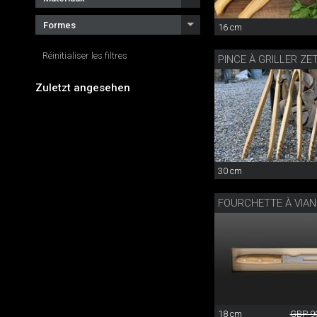
Formes
16 cm
Réinitialiser les filtres
PINCE À GRILLER Z
Zuletzt angesehen
30 cm
18 cm
GBP 9