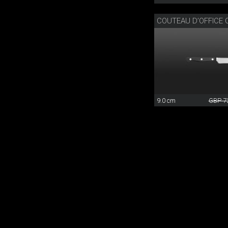
9.0 cm
GBP 7