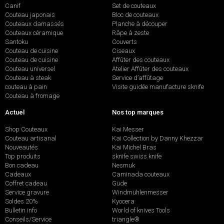
Canif
Set de couteaux
Couteau japonais
Bloc de couteaux
Couteaux damassés
Planche à découper
Couteaux céramique
Râpe à zeste
Santoku
Couverts
Couteau de cuisine
Ciseaux
Couteau de cuisine
Affûter des couteaux
Couteau universel
Atelier Affûter des couteaux
Couteau à steak
Service d’affûtage
couteau à pain
Visite guidée manufacture sknife
Couteau à fromage
Actuel
Nos top marques
Shop Couteaux
Kai Messer
Couteau artisanal
Kai Collection by Danny Khezzar
Nouveautés
Kai Michel Bras
Top produits
sknife swiss knife
Bon cadeau
Nesmuk
Cadeaux
Caminada couteaux
Coffret cadeau
Güde
Service gravure
Windmühlenmesser
Soldes 20%
Kyocera
Bulletin info
World of knives Tools
Conseils/Service
triangle®