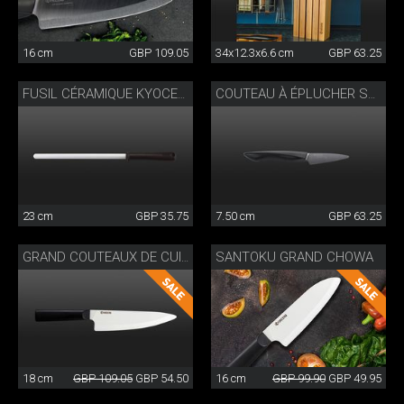
16 cm
GBP 109.05
34x12.3x6.6 cm
GBP 63.25
FUSIL CÉRAMIQUE KYOCERA
COUTEAU À ÉPLUCHER SHIN
23 cm
GBP 35.75
7.50 cm
GBP 63.25
SANTOKU GRAND CHOWA
GRAND COUTEAUX DE CUISINE CHOWA
18 cm
GBP 109.05
GBP 54.50
16 cm
GBP 99.90
GBP 49.95