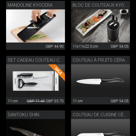
MANDOLINE KYOCERA
BLOC DE COUTEAUX KYOCERA
GBP 44.90
11x11x22.5 cm
GBP 54.05
SET CADEAU COUTEAU CÉRAMIQUE
COUTEAU À FRUITS CÉRAMIQUE
11 cm
GBP 71.45
GBP 35.70
11 cm
GBP 54.05
SANTOKU SHIN
COUTEAU DE CUISINE CÉRAMIQUE