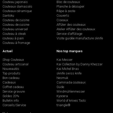
Couteau japonais
Bloc de couteaux
Couteaux damassés
Planche à découper
Couteaux céramique
Râpe à zeste
Santoku
Couverts
Couteau de cuisine
Ciseaux
Couteau de cuisine
Affûter des couteaux
Couteau universel
Atelier Affûter des couteaux
Couteau à steak
Service d’affûtage
couteau à pain
Visite guidée manufacture sknife
Couteau à fromage
Actuel
Nos top marques
Shop Couteaux
Kai Messer
Couteau artisanal
Kai Collection by Danny Khezzar
Nouveautés
Kai Michel Bras
Top produits
sknife swiss knife
Bon cadeau
Nesmuk
Cadeaux
Caminada couteaux
Coffret cadeau
Güde
Service gravure
Windmühlenmesser
Soldes 20%
Kyocera
Bulletin info
World of knives Tools
Conseils/Service
triangle®