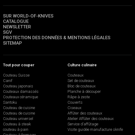
SUR WORLD-OF-KNIVES
CATALOGUE
NEWSLETTER
SGV
PROTECTION DES DONNÉES & MENTIONS LÉGALES
SITEMAP
Tout pour couper
Culture culinaire
Couteau Suisse
Couteaux
Canif
Set de couteaux
Couteau japonais
Bloc de couteaux
Couteaux damassés
Planche à découper
Couteaux céramique
Râpe à zeste
Santoku
Couverts
Couteau de cuisine
Ciseaux
Couteau de cuisine
Affûter des couteaux
Couteau universel
Atelier Affûter des couteaux
Couteau à steak
Service d’affûtage
couteau à pain
Visite guidée manufacture sknife
Couteau à fromage