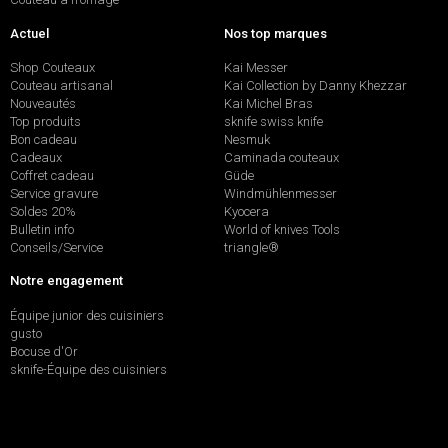
Actuel
Nos top marques
Shop Couteaux
Kai Messer
Couteau artisanal
Kai Collection by Danny Khezzar
Nouveautés
Kai Michel Bras
Top produits
sknife swiss knife
Bon cadeau
Nesmuk
Cadeaux
Caminada couteaux
Coffret cadeau
Güde
Service gravure
Windmühlenmesser
Soldes 20%
Kyocera
Bulletin info
World of knives Tools
Conseils/Service
triangle®
Notre engagement
Équipe junior des cuisiniers
gusto
Bocuse d'Or
sknife-Équipe des cuisiniers