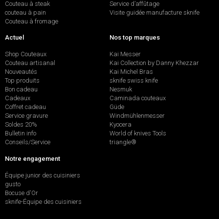
Couteau à steak
Service d’affûtage
couteau à pain
Visite guidée manufacture sknife
Couteau à fromage
Actuel
Nos top marques
Shop Couteaux
Kai Messer
Couteau artisanal
Kai Collection by Danny Khezzar
Nouveautés
Kai Michel Bras
Top produits
sknife swiss knife
Bon cadeau
Nesmuk
Cadeaux
Caminada couteaux
Coffret cadeau
Güde
Service gravure
Windmühlenmesser
Soldes 20%
Kyocera
Bulletin info
World of knives Tools
Conseils/Service
triangle®
Notre engagement
Équipe junior des cuisiniers
gusto
Bocuse d'Or
sknife-Équipe des cuisiniers