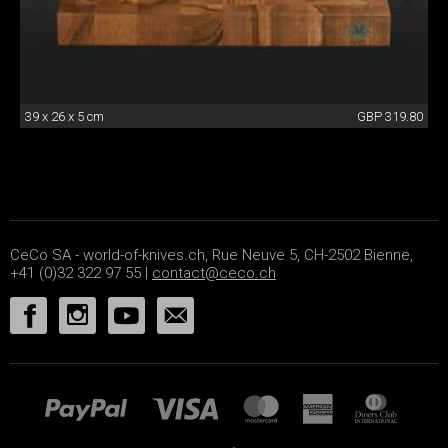
39 x 26 x 5 cm
GBP 319.80
CeCo SA - world-of-knives.ch, Rue Neuve 5, CH-2502 Bienne,
+41 (0)32 322 97 55 |
contact@ceco.ch