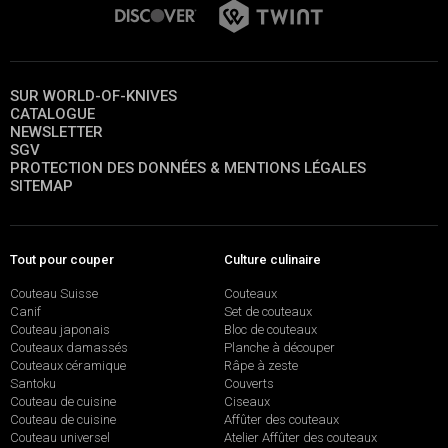
SUR WORLD-OF-KNIVES
CATALOGUE
NEWSLETTER
SGV
PROTECTION DES DONNÉES & MENTIONS LÉGALES
SITEMAP
Tout pour couper
Culture culinaire
Couteau Suisse
Couteaux
Canif
Set de couteaux
Couteau japonais
Bloc de couteaux
Couteaux damassés
Planche à découper
Couteaux céramique
Râpe à zeste
Santoku
Couverts
Couteau de cuisine
Ciseaux
Couteau de cuisine
Affûter des couteaux
Couteau universel
Atelier Affûter des couteaux