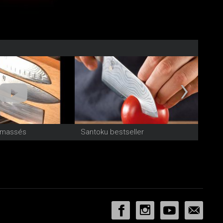
amassés
Santoku bestseller
Kai &