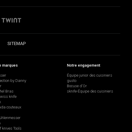
SITEMAP
p marques
Notre engagement
sser
Équipe junior des cuisiniers
lection by Danny
gusto
r
Bocuse d'Or
hel Bras
sknife-Équipe des cuisiniers
swiss knife
k
da couteaux
hlenmesser
a
f knives Tools