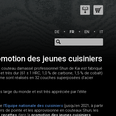
DE
FR
EN
IT
omotion des jeunes cuisiniers
e couteau damassé professionnel Shun de Kai est fabriqué
et très dur (61 ± 1 HRC, 1,0 % de carbone, 1,5 % de cobalt)
lame sont réalisés en 32 couches superposées d'acier
large du monde et est très appréciée par l'élite
de
l'Equipe nationale des cuisiniers
(jusqu'en 2021; à partir
ers de pointe et les approvisionne en couteaux Shun; les
s recettes
dans la
promotion des jeunes cuisiniers.