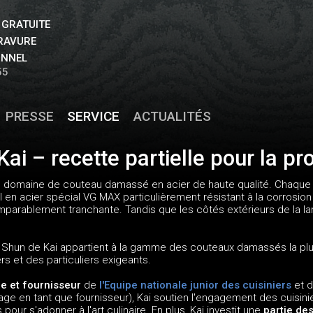
 GRATUITE
GRAVURE
ONNEL
55
PRESSE
SERVICE
ACTUALITÉS
ai – recette partielle pour la pr
le domaine de couteau damassé en acier de haute qualité. Chaqu
 en acier spécial VG MAX particulièrement résistant à la corrosion 
omparablement tranchante. Tandis que les côtés extérieurs de la 
 Shun de Kai appartient à la gamme des couteaux damassés la plus 
rs et des particuliers exigeants.
re et fournisseur
de
l'Equipe nationale junior des cuisiniers
et 
age en tant que fournisseur), Kai soutien l'engagement des cuisini
our s'adonner à l'art culinaire. En plus, Kai investit une
partie de