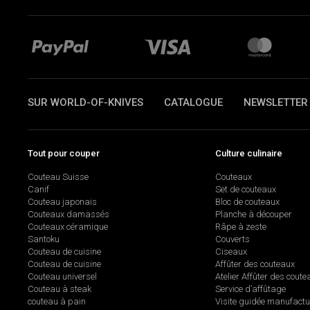
SUR WORLD-OF-KNIVES
CATALOGUE
NEWSLETTER
Tout pour couper
Culture culinaire
Couteau Suisse
Couteaux
Canif
Set de couteaux
Couteau japonais
Bloc de couteaux
Couteaux damassés
Planche à découper
Couteaux céramique
Râpe à zeste
Santoku
Couverts
Couteau de cuisine
Ciseaux
Couteau de cuisine
Affûter des couteaux
Couteau universel
Atelier Affûter des coute
Couteau à steak
Service d’affûtage
couteau à pain
Visite guidée manufactu