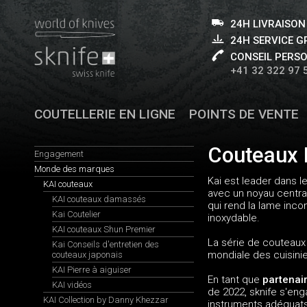
24H LIVRAISON
24H SERVICE 
CONSEIL PERS
+41 32 322 97 
COUTELLERIE EN LIGNE
POINTS DE VENTE
Couteaux K
Engagement
Monde des marques
Kai est leader dans 
KAI couteaux
avec un noyau central
KAI couteaux damassés
qui rend la lame inc
Kai Coutelier
inoxydable.
KAI couteaux Shun Premier
La série de couteaux
Kai Conseils d'entretien des
mondiale des cuisinie
couteaux japonais
KAI Pierre à aiguiser
En tant que
partenai
KAI vidéos
de 2022, sknife s'eng
KAI Collection by Danny Khezzar
instruments adéquats p