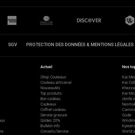
SGV
PROTECTION DES DONNÉES & MENTIONS LÉGALES
Actuel
Nos to
Shop Couteaux
Kai Me
Couteau artisanal
Kai Col
Nouveautés
Khezza
Top produits
Kai Mic
Bon cadeau
sknife 
Cadeaux
Nesmu
Coffret cadeau
Camina
Service gravure
Güde
aux
Soldes 20%
Windmü
Bulletin info
Kyocer
re
Conseils/Service
World o