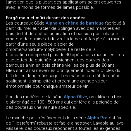
l’ambition que la plupart des applications soient couvertes
avec le moins de formes de lames possible.
Forgé main et mûri durant des années
Les couteaux Güde
Alpha en chêne de barrique
fabriqué à
partir du meilleur acier de Solingen avec des manches en
bois de fût de chêne:fascination et passion pour chaque
amateur de cuisine et de vin. La lame est forgée à la main à
partir d'une seule pièce d'acier de
chrome/vanadium/molybdène. Le reste de la
fabrication comprend plus de 40 opérations manuelles. Les
plaquettes de poignée proviennent des douves des
barriques à vin en bois chêne vieilles de plus de 80 ans.
Elles sont ainsi devenues pratiquement indestructibles du
fait de leur long mûrissage. Les manches en fût de chêne
soulignent la simplicité et créent une grande valeur
émotionnelle pour chaque amateur de vin.
Pour les modèles de la série
Alpha Olive
, on utilise du bois
d'olivier âgé de 100 - 500 ans qui confère à la poignée de
ces couteaux une veinure spéciale.
Le manche poli très finement de la série
Alpha Pro
est fait
de "Hostaform" robuste et facile à nettoyer. Lavable au lave-
vaisselle, ces couteaux répondent à toutes les exigences