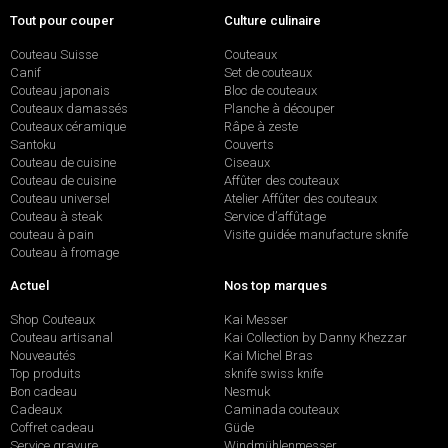
Tout pour couper
Culture culinaire
Couteau Suisse
Couteaux
Canif
Set de couteaux
Couteau japonais
Bloc de couteaux
Couteaux damassés
Planche à découper
Couteaux céramique
Râpe à zeste
Santoku
Couverts
Couteau de cuisine
Ciseaux
Couteau de cuisine
Affûter des couteaux
Couteau universel
Atelier Affûter des couteaux
Couteau à steak
Service d’affûtage
couteau à pain
Visite guidée manufacture sknife
Couteau à fromage
Actuel
Nos top marques
Shop Couteaux
Kai Messer
Couteau artisanal
Kai Collection by Danny Khezzar
Nouveautés
Kai Michel Bras
Top produits
sknife swiss knife
Bon cadeau
Nesmuk
Cadeaux
Caminada couteaux
Coffret cadeau
Güde
Service gravure
Windmühlenmesser