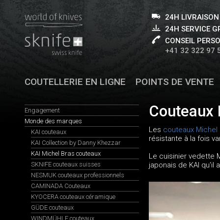
24H LIVRAISON
24H SERVICE 
CONSEIL PERS
+41 32 322 97 
COUTELLERIE EN LIGNE
POINTS DE VENTE
Couteaux 
Engagement
Monde des marques
Les
couteaux Michel
KAI couteaux
résistante à la fois 
KAI Collection by Danny Khezzar
KAI Michel Bras couteaux
Le cuisinier vedette 
SKNIFE couteaux suisses
japonais de KAI qu'il
NESMUK couteaux professionnels
CAMINADA Couteaux
KYOCERA couteaux céramique
GÜDE couteaux
WINDMÜHLE couteaux