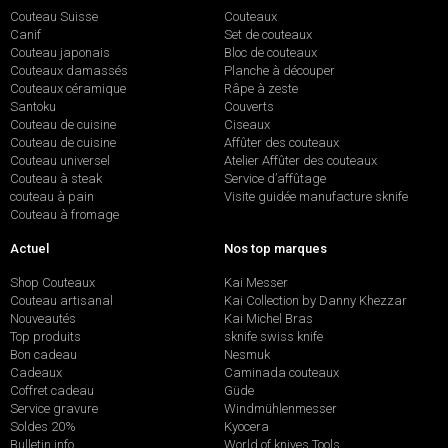
Couteau Suisse
Couteaux
Canif
Set de couteaux
Couteau japonais
Bloc de couteaux
Couteaux damassés
Planche à découper
Couteaux céramique
Râpe à zeste
Santoku
Couverts
Couteau de cuisine
Ciseaux
Couteau de cuisine
Affûter des couteaux
Couteau universel
Atelier Affûter des couteaux
Couteau à steak
Service d’affûtage
couteau à pain
Visite guidée manufacture sknife
Couteau à fromage
Actuel
Nos top marques
Shop Couteaux
Kai Messer
Couteau artisanal
Kai Collection by Danny Khezzar
Nouveautés
Kai Michel Bras
Top produits
sknife swiss knife
Bon cadeau
Nesmuk
Cadeaux
Caminada couteaux
Coffret cadeau
Güde
Service gravure
Windmühlenmesser
Soldes 20%
Kyocera
Bulletin info
World of knives Tools