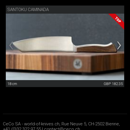
SANTOKU CAMINADA
18 cm
GBP 182.35
CeCo SA - world-of-knives.ch, Rue Neuve 5, CH-2502 Bienne,
+41 (0)32 322 97 55 |
contact@ceco.ch