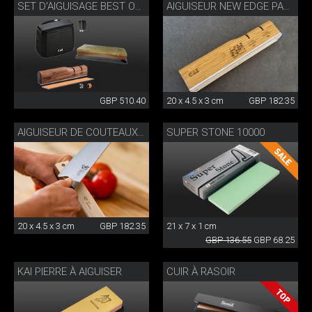
SET D'AIGUISAGE BEST OF JAPAN ET SUISSE
AIGUISEUR NEW EDGE PAR DANNY KHEZZAR
GBP 510.40
20 x 4.5 x 3 cm
GBP 182.35
SUPER STONE 10000
AIGUISEUR DE COUTEAUX DE PRÉCISION
20 x 4.5 x 3 cm
GBP 182.35
21 x 7 x 1 cm
GBP 136.55
GBP 68.25
KAI PIERRE À AIGUISER
CUIR À RASOIR