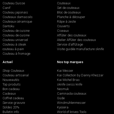
Couteau Suisse
Couteaux
Canif
Set de couteaux
Couteau japonais
Bloc de couteaux
Couteaux damassés
Planche à découper
Couteaux céramique
Râpe à zeste
Santoku
Couverts
Couteau de cuisine
Ciseaux
Couteau de cuisine
Affûter des couteaux
Couteau universel
Atelier Affûter des couteaux
Couteau à steak
Service d’affûtage
couteau à pain
Visite guidée manufacture sknife
Couteau à fromage
Actuel
Nos top marques
Shop Couteaux
Kai Messer
Couteau artisanal
Kai Collection by Danny Khezzar
Nouveautés
Kai Michel Bras
Top produits
sknife swiss knife
Bon cadeau
Nesmuk
Cadeaux
Caminada couteaux
Coffret cadeau
Güde
Service gravure
Windmühlenmesser
Soldes 20%
Kyocera
Bulletin info
World of knives Tools