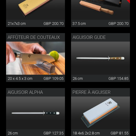
21x7x3 cm
GBP 200.70
37.5 cm
GBP 200.70
AFFÛTEUR DE COUTEAUX
AIGUISOIR GÜDE
20 x 4.5 x 3 cm
GBP 109.05
26 cm
GBP 154.85
AIGUISOIR ALPHA
PIERRE À AIGUISER
26 cm
GBP 127.35
18.4x6.2x2.8 cm
GBP 81.55