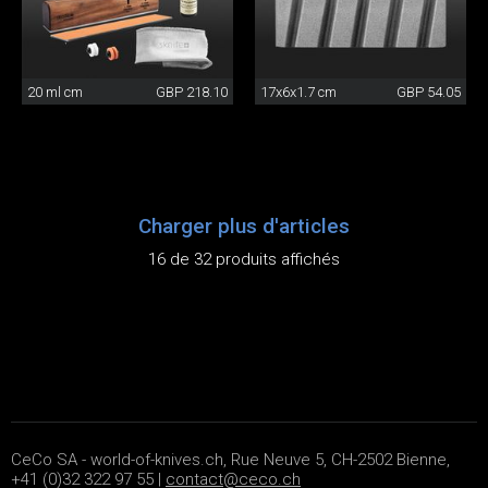
20 ml cm
GBP 218.10
17x6x1.7 cm
GBP 54.05
Charger plus d'articles
16 de 32 produits affichés
CeCo SA - world-of-knives.ch, Rue Neuve 5, CH-2502 Bienne,
+41 (0)32 322 97 55 |
contact@ceco.ch