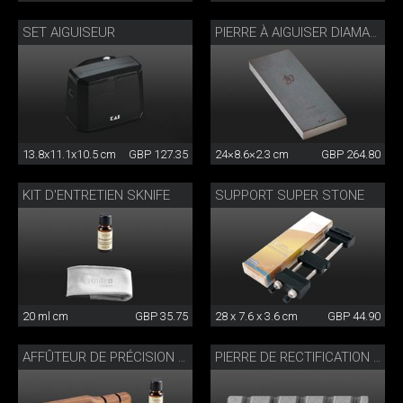
SET AIGUISEUR
PIERRE À AIGUISER DIAMANTÉE 220
13.8x11.1x10.5 cm
GBP 127.35
24×8.6×2.3 cm
GBP 264.80
KIT D'ENTRETIEN SKNIFE
SUPPORT SUPER STONE
20 ml cm
GBP 35.75
28 x 7.6 x 3.6 cm
GBP 44.90
AFFÛTEUR DE PRÉCISION AVEC KIT D'ENTRETIEN
PIERRE DE RECTIFICATION KAI