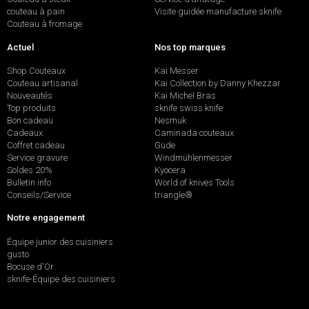
couteau à pain
Visite guidée manufacture sknife
Couteau à fromage
Actuel
Nos top marques
Shop Couteaux
Kai Messer
Couteau artisanal
Kai Collection by Danny Khezzar
Nouveautés
Kai Michel Bras
Top produits
sknife swiss knife
Bon cadeau
Nesmuk
Cadeaux
Caminada couteaux
Coffret cadeau
Güde
Service gravure
Windmühlenmesser
Soldes 20%
Kyocera
Bulletin info
World of knives Tools
Conseils/Service
triangle®
Notre engagement
Équipe junior des cuisiniers
gusto
Bocuse d'Or
sknife-Équipe des cuisiniers