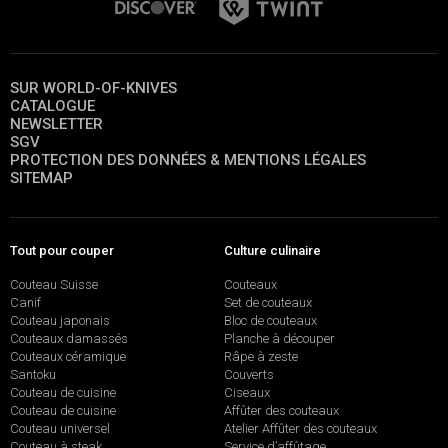
SUR WORLD-OF-KNIVES
CATALOGUE
NEWSLETTER
SGV
PROTECTION DES DONNÉES & MENTIONS LÉGALES
SITEMAP
Tout pour couper
Culture culinaire
Couteau Suisse
Couteaux
Canif
Set de couteaux
Couteau japonais
Bloc de couteaux
Couteaux damassés
Planche à découper
Couteaux céramique
Râpe à zeste
Santoku
Couverts
Couteau de cuisine
Ciseaux
Couteau de cuisine
Affûter des couteaux
Couteau universel
Atelier Affûter des couteaux
Couteau à steak
Service d’affûtage