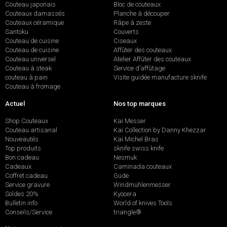
Couteau japonais
Bloc de couteaux
Couteaux damassés
Planche à découper
Couteaux céramique
Râpe à zeste
Santoku
Couverts
Couteau de cuisine
Ciseaux
Couteau de cuisine
Affûter des couteaux
Couteau universel
Atelier Affûter des couteaux
Couteau à steak
Service d’affûtage
couteau à pain
Visite guidée manufacture sknife
Couteau à fromage
Actuel
Nos top marques
Shop Couteaux
Kai Messer
Couteau artisanal
Kai Collection by Danny Khezzar
Nouveautés
Kai Michel Bras
Top produits
sknife swiss knife
Bon cadeau
Nesmuk
Cadeaux
Caminada couteaux
Coffret cadeau
Güde
Service gravure
Windmühlenmesser
Soldes 20%
Kyocera
Bulletin info
World of knives Tools
Conseils/Service
triangle®