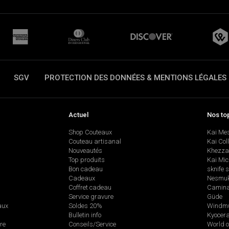
SGV
PROTECTION DES DONNÉES & MENTIONS LÉGALES
Actuel
Nos to
Shop Couteaux
Kai Me
Couteau artisanal
Kai Col
Nouveautés
Khezza
Top produits
Kai Mic
Bon cadeau
sknife 
Cadeaux
Nesmu
Coffret cadeau
Camina
Service gravure
Güde
aux
Soldes 20%
Windmü
Bulletin info
Kyocer
re
Conseils/Service
World o