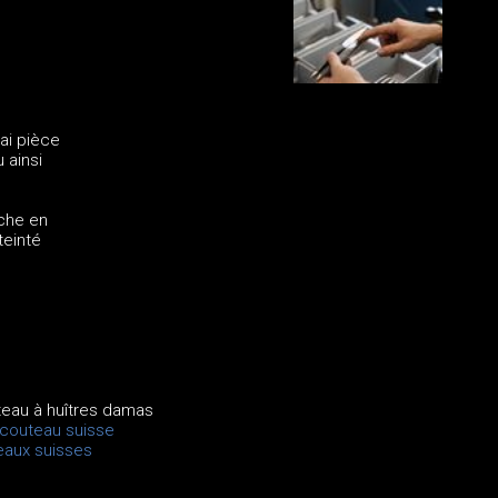
ai pièce
 ainsi
nche en
teinté
teau à huîtres damas
 couteau suisse
eaux suisses