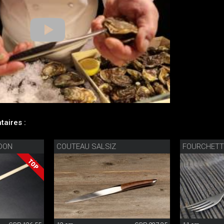
aires :
NDON
COUTEAU SALSIZ
FOURCHETT