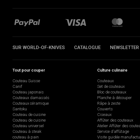
SUR WORLD-OF-KNIVES
CATALOGUE
NEWSLETTER
Tout pour couper
Culture culinaire
Couteau Suisse
Couteaux
Canif
Set de couteaux
Couteau japonais
Bloc de couteaux
Couteaux damassés
Planche à découper
Couteaux céramique
Râpe à zeste
Santoku
Couverts
Couteau de cuisine
Ciseaux
Couteau de cuisine
Affûter des couteaux
Couteau universel
Atelier Affûter des coute
Couteau à steak
Service d’affûtage
couteau à pain
Visite guidée manufactu