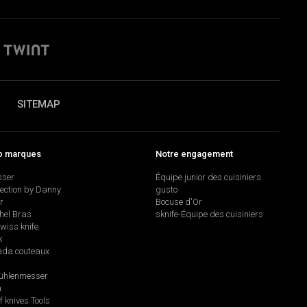
SITEMAP
p marques
Notre engagement
sser
Équipe junior des cuisiniers
lection by Danny
gusto
r
Bocuse d'Or
hel Bras
sknife-Équipe des cuisiniers
swiss knife
k
da couteaux
hlenmesser
a
f knives Tools