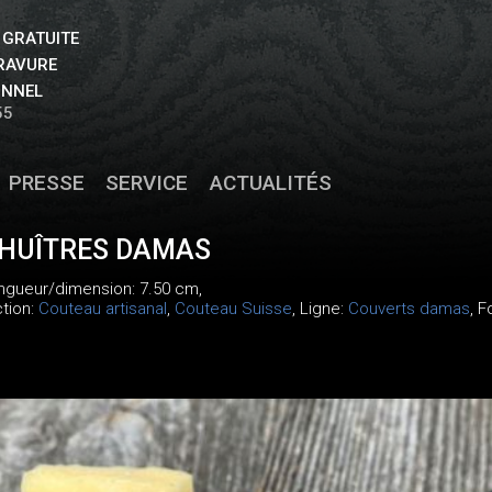
 GRATUITE
GRAVURE
ONNEL
55
PRESSE
SERVICE
ACTUALITÉS
 HUÎTRES DAMAS
ongueur/dimension: 7.50 cm,
ction:
Couteau artisanal
,
Couteau Suisse
, Ligne:
Couverts damas
, 