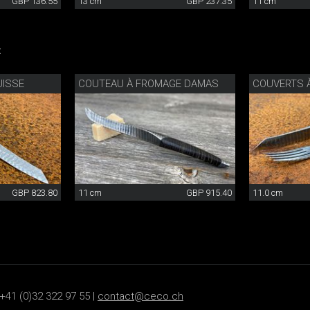
GBP 136.55
13 cm
GBP 237.35
11 cm
:
ISSE
COUTEAU À FROMAGE DAMAS
COUVERTS 
GBP 823.80
11 cm
GBP 915.40
11.0 cm
+41 (0)32 322 97 55 |
contact@ceco.ch