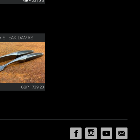
GBP 237.35
À STEAK DAMAS
GBP 1739.20