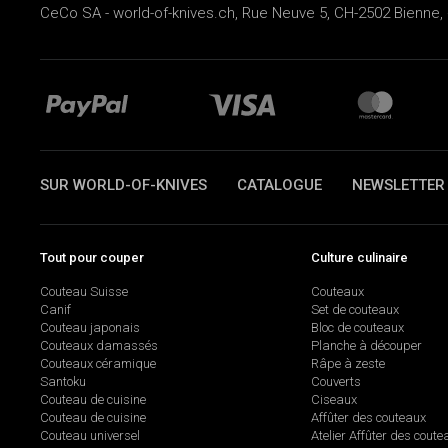
CeCo SA - world-of-knives.ch, Rue Neuve 5, CH-2502 Bienne, 
SUR WORLD-OF-KNIVES
CATALOGUE
NEWSLETTER
Tout pour couper
Culture culinaire
Couteau Suisse
Couteaux
Canif
Set de couteaux
Couteau japonais
Bloc de couteaux
Couteaux damassés
Planche à découper
Couteaux céramique
Râpe à zeste
Santoku
Couverts
Couteau de cuisine
Ciseaux
Couteau de cuisine
Affûter des couteaux
Couteau universel
Atelier Affûter des coute