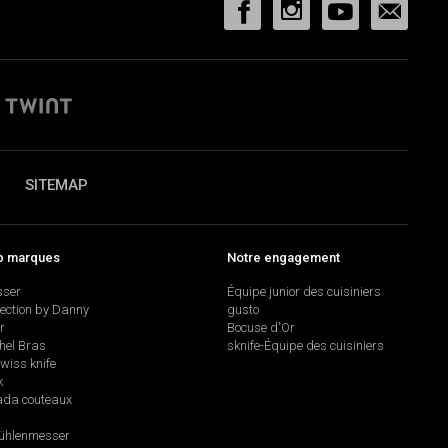
SITEMAP
p marques
Notre engagement
sser
Équipe junior des cuisiniers
lection by Danny
gusto
r
Bocuse d'Or
hel Bras
sknife-Équipe des cuisiniers
swiss knife
k
da couteaux
hlenmesser