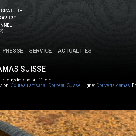
 GRATUITE
GRAVURE
ONNEL
55
PRESSE
SERVICE
ACTUALITÉS
AMAS SUISSE
ongueur/dimension: 11 cm,
ction:
Couteau artisanal
,
Couteau Suisse
, Ligne:
Couverts damas
, 