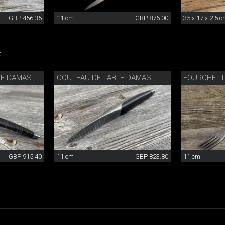
GBP 456.35
11 cm
GBP 876.00
35 x 17 x 2.5 
:
GE DAMAS
COUTEAU DE TABLE DAMAS
FOURCHETT
GBP 915.40
11 cm
GBP 823.80
11 cm