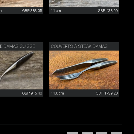
cm
GBP 383.05
11 cm
GBP 438.00
E DAMAS SUISSE
COUVERTS À STEAK DAMAS
GBP 915.40
11.0 cm
GBP 1739.20