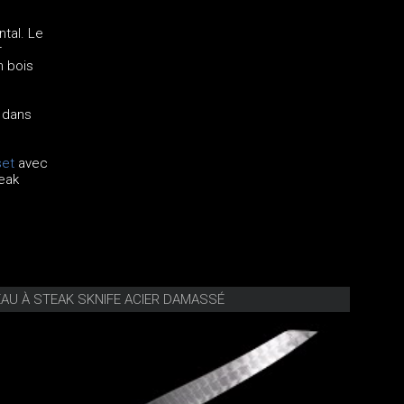
tal. Le
r
n bois
 dans
set
avec
eak
EAU À STEAK SKNIFE ACIER DAMASSÉ