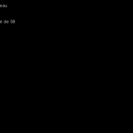
teau
té de 58