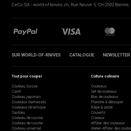
CeCo SA - world-of-knives.ch, Rue Neuve 5, CH-2502 Bienne, 
SUR WORLD-OF-KNIVES
CATALOGUE
NEWSLETTER
Tout pour couper
Culture culinaire
Couteau Suisse
Couteaux
Canif
Set de couteaux
Couteau japonais
Bloc de couteaux
Couteaux damassés
Planche à découper
Couteaux céramique
Râpe à zeste
Santoku
Couverts
Couteau de cuisine
Ciseaux
Couteau de cuisine
Affûter des couteaux
Couteau universel
Atelier Affûter des coute