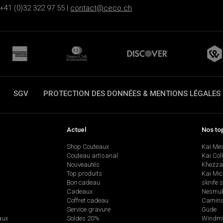
+41 (0)32 322 97 55 |
contact@ceco.ch
SGV
PROTECTION DES DONNÉES & MENTIONS LÉGALES
Actuel
Nos to
Shop Couteaux
Kai Me
Couteau artisanal
Kai Col
Nouveautés
Khezza
Top produits
Kai Mic
Bon cadeau
sknife 
Cadeaux
Nesmu
Coffret cadeau
Camina
Service gravure
Güde
aux
Soldes 20%
Windmü