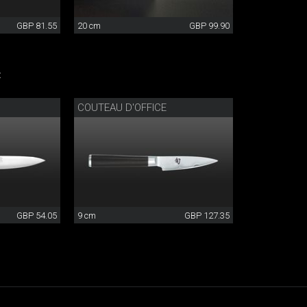
GBP 81.55
20 cm
GBP 99.90
:
COUTEAU D'OFFICE
GBP 54.05
9 cm
GBP 127.35