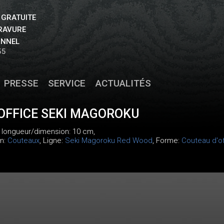
 GRATUITE
GRAVURE
ONNEL
55
PRESSE
SERVICE
ACTUALITÉS
OFFICE SEKI MAGOROKU
, longueur/dimension: 10 cm,
on:
Couteaux
, Ligne:
Seki Magoroku Red Wood
, Forme:
Couteau d'of