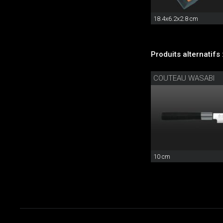
18.4x6.2x2.8 cm
Produits alternatifs 
COUTEAU WASABI
10 cm