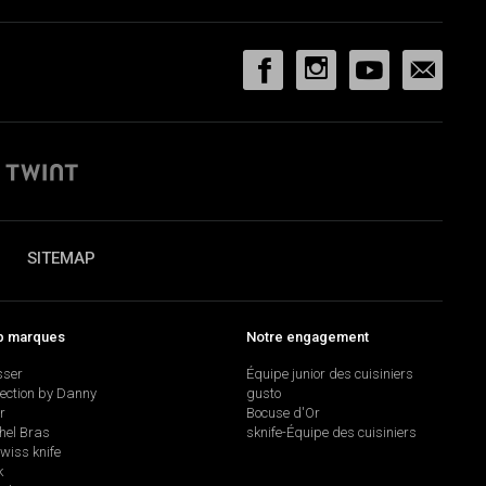
SITEMAP
p marques
Notre engagement
sser
Équipe junior des cuisiniers
lection by Danny
gusto
r
Bocuse d'Or
hel Bras
sknife-Équipe des cuisiniers
swiss knife
k