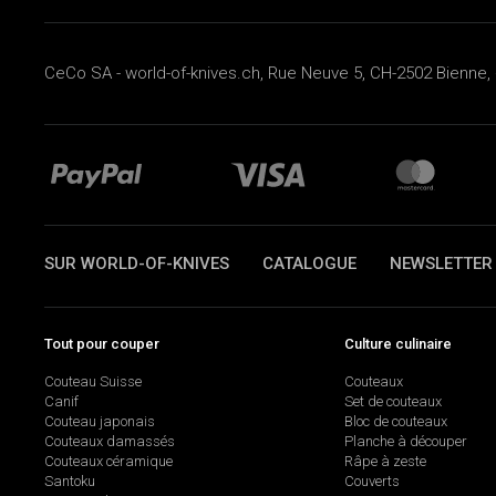
CeCo SA - world-of-knives.ch, Rue Neuve 5, CH-2502 Bienne, 
SUR WORLD-OF-KNIVES
CATALOGUE
NEWSLETTER
Tout pour couper
Culture culinaire
Couteau Suisse
Couteaux
Canif
Set de couteaux
Couteau japonais
Bloc de couteaux
Couteaux damassés
Planche à découper
Couteaux céramique
Râpe à zeste
Santoku
Couverts