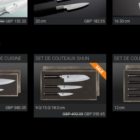
.50
GBP 153.20
20 cm
GBP 182.35
16.50 cm
:
E CUISINE
SET DE COUTEAUX SHUN
SET DE COU
GBP 383.05
9.0/15.0/18.0 cm
12 cm
GBP 492.05
GBP 393.65