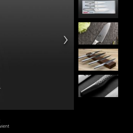
t
vient