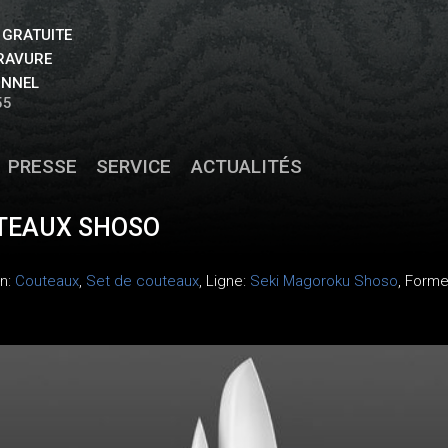
 GRATUITE
GRAVURE
ONNEL
55
PRESSE
SERVICE
ACTUALITÉS
UTEAUX SHOSO
on:
Couteaux
,
Set de couteaux
, Ligne:
Seki Magoroku Shoso
, Forme