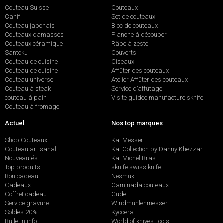
Couteau Suisse
Couteaux
Canif
Set de couteaux
Couteau japonais
Bloc de couteaux
Couteaux damassés
Planche à découper
Couteaux céramique
Râpe à zeste
Santoku
Couverts
Couteau de cuisine
Ciseaux
Couteau de cuisine
Affûter des couteaux
Couteau universel
Atelier Affûter des couteaux
Couteau à steak
Service d’affûtage
couteau à pain
Visite guidée manufacture sknife
Couteau à fromage
Actuel
Nos top marques
Shop Couteaux
Kai Messer
Couteau artisanal
Kai Collection by Danny Khezzar
Nouveautés
Kai Michel Bras
Top produits
sknife swiss knife
Bon cadeau
Nesmuk
Cadeaux
Caminada couteaux
Coffret cadeau
Güde
Service gravure
Windmühlenmesser
Soldes 20%
Kyocera
Bulletin info
World of knives Tools