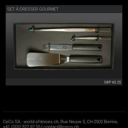
SET À DRESSER GOURMET
GBP 63.25
CeCo SA - world-of-knives.ch, Rue Neuve 5, CH-2502 Bienne,
+41 (0)32 322 97 55 |
contact@ceco.ch