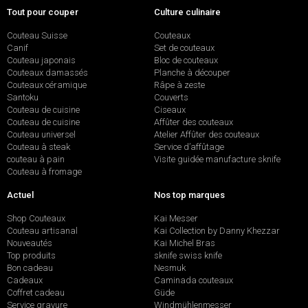
Tout pour couper
Culture culinaire
Couteau Suisse
Couteaux
Canif
Set de couteaux
Couteau japonais
Bloc de couteaux
Couteaux damassés
Planche à découper
Couteaux céramique
Râpe à zeste
Santoku
Couverts
Couteau de cuisine
Ciseaux
Couteau de cuisine
Affûter des couteaux
Couteau universel
Atelier Affûter des couteaux
Couteau à steak
Service d’affûtage
couteau à pain
Visite guidée manufacture sknife
Couteau à fromage
Actuel
Nos top marques
Shop Couteaux
Kai Messer
Couteau artisanal
Kai Collection by Danny Khezzar
Nouveautés
Kai Michel Bras
Top produits
sknife swiss knife
Bon cadeau
Nesmuk
Cadeaux
Caminada couteaux
Coffret cadeau
Güde
Service gravure
Windmühlenmesser