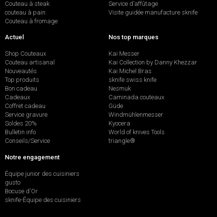
Couteau à steak
Service d’affûtage
couteau à pain
Visite guidée manufacture sknife
Couteau à fromage
Actuel
Nos top marques
Shop Couteaux
Kai Messer
Couteau artisanal
Kai Collection by Danny Khezzar
Nouveautés
Kai Michel Bras
Top produits
sknife swiss knife
Bon cadeau
Nesmuk
Cadeaux
Caminada couteaux
Coffret cadeau
Güde
Service gravure
Windmühlenmesser
Soldes 20%
Kyocera
Bulletin info
World of knives Tools
Conseils/Service
triangle®
Notre engagement
Équipe junior des cuisiniers
gusto
Bocuse d'Or
sknife-Équipe des cuisiniers