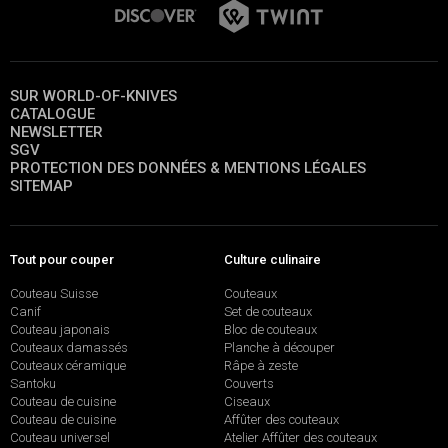
SUR WORLD-OF-KNIVES
CATALOGUE
NEWSLETTER
SGV
PROTECTION DES DONNÉES & MENTIONS LÉGALES
SITEMAP
Tout pour couper
Culture culinaire
Couteau Suisse
Couteaux
Canif
Set de couteaux
Couteau japonais
Bloc de couteaux
Couteaux damassés
Planche à découper
Couteaux céramique
Râpe à zeste
Santoku
Couverts
Couteau de cuisine
Ciseaux
Couteau de cuisine
Affûter des couteaux
Couteau universel
Atelier Affûter des couteaux