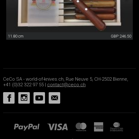
11.80 cm
GBP 246.50
CeCo SA - world-of-knives.ch, Rue Neuve 5, CH-2502 Bienne,
+41 (0)32 322 97 55 |
contact@ceco.ch