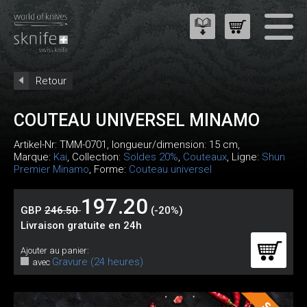
Retour
COUTEAU UNIVERSEL MINAMO
Artikel-Nr:
TMM-0701
, longueur/dimension: 15 cm,
Marque:
Kai
, Collection:
Soldes 20%
,
Couteaux
, Ligne:
Shun
Premier Minamo
, Forme:
Couteau universel
197.20
GBP
246.50
(-20%)
Livraison gratuite en 24h
Ajouter au panier:
Gravure (24 heures)
avec