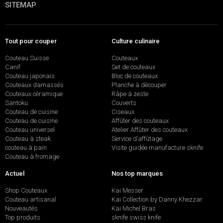
SITEMAP
Tout pour couper
Culture culinaire
Couteau Suisse
Couteaux
Canif
Set de couteaux
Couteau japonais
Bloc de couteaux
Couteaux damassés
Planche à découper
Couteaux céramique
Râpe à zeste
Santoku
Couverts
Couteau de cuisine
Ciseaux
Couteau de cuisine
Affûter des couteaux
Couteau universel
Atelier Affûter des couteaux
Couteau à steak
Service d’affûtage
couteau à pain
Visite guidée manufacture sknife
Couteau à fromage
Actuel
Nos top marques
Shop Couteaux
Kai Messer
Couteau artisanal
Kai Collection by Danny Khezzar
Nouveautés
Kai Michel Bras
Top produits
sknife swiss knife