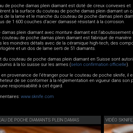
u de poche damas plein diamant est doté de creux convexes et
rent à la surface du couteau de poche damas plein diamant un c
dos de la lame et le manche du couteau de poche damas plein dia
us de 1 600 couches d'acier damassé résistant à la corrosion.
damas plein diamant avec monture diamant est l'aboutissement 
 couteau de poche damas plein diamant est fabriqué de manière
ns les moindres détails avec de la céramique high-tech, des comp
horlogère et un dos de lame serti de 51 diamants.
port du couteau de poche damas plein diamant en Suisse sont autor
soumis à la loi suisse sur les armes (
selon confirmation officielle
).
n provenance de l'étranger pour le couteau de poche sknife, il es
cheteur de se conformer à la réglementation en vigueur dans son 
ne responsabilité à cet égard.
mentaires:
www.sknife.com
EAU DE POCHE DIAMANTS PLEIN DAMAS