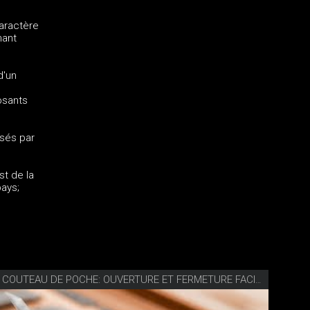
aractère
mant
d'un
osants
isés par
t de la
pays;
VIDÉO SKNIFE COUTEAU DE POCHE: OUVERTURE ET FERMETURE FACILES