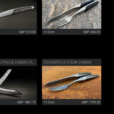
GBP 219.00
11.0 cm
GBP 456.35
COUVERTS À STEAK DAMAS
COUTEAU DE POCHE DAMAS PLEIN
GBP 1831.75
11.0 cm
GBP 1739.20