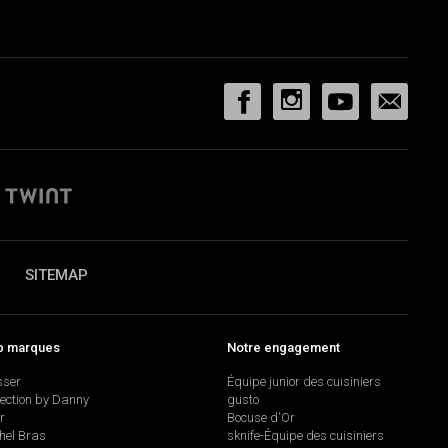
SITEMAP
p marques
Notre engagement
sser
Équipe junior des cuisiniers
lection by Danny
gusto
r
Bocuse d'Or
hel Bras
sknife-Équipe des cuisiniers