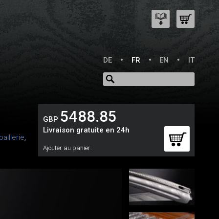
DE
FR
EN
IT
5488.85
GBP
Livraison gratuite en 24h
aillerie
,
Ajouter au panier: