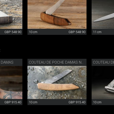
GBP 548.90
10 cm
GBP 548.90
11 cm
:
E DAMAS
COUTEAU DE POCHE DAMAS NOYER
GBP 915.40
10 cm
GBP 915.40
10 cm