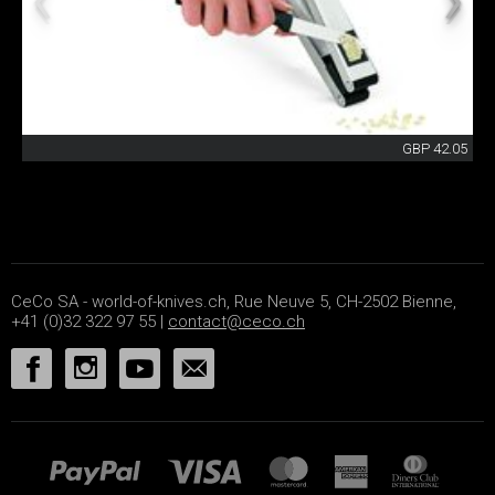
GBP 42.05
CeCo SA - world-of-knives.ch, Rue Neuve 5, CH-2502 Bienne,
+41 (0)32 322 97 55 |
contact@ceco.ch