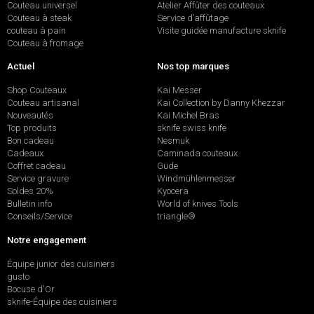
Couteau universel
Atelier Affûter des couteaux
Couteau à steak
Service d’affûtage
couteau à pain
Visite guidée manufacture sknife
Couteau à fromage
Actuel
Nos top marques
Shop Couteaux
Kai Messer
Couteau artisanal
Kai Collection by Danny Khezzar
Nouveautés
Kai Michel Bras
Top produits
sknife swiss knife
Bon cadeau
Nesmuk
Cadeaux
Caminada couteaux
Coffret cadeau
Güde
Service gravure
Windmühlenmesser
Soldes 20%
Kyocera
Bulletin info
World of knives Tools
Conseils/Service
triangle®
Notre engagement
Équipe junior des cuisiniers
gusto
Bocuse d'Or
sknife-Équipe des cuisiniers