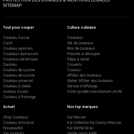
PROTECTION DES DONNÉES & MENTIONS LÉGALES
SITEMAP
Tout pour couper
Culture culinaire
Couteau Suisse
Couteaux
Canif
Set de couteaux
Couteau japonais
Bloc de couteaux
Couteaux damassés
Planche à découper
Couteaux céramique
Râpe à zeste
Santoku
Couverts
Couteau de cuisine
Ciseaux
Couteau de cuisine
Affûter des couteaux
Couteau universel
Atelier Affûter des couteaux
Couteau à steak
Service d’affûtage
couteau à pain
Visite guidée manufacture sknife
Couteau à fromage
Actuel
Nos top marques
Shop Couteaux
Kai Messer
Couteau artisanal
Kai Collection by Danny Khezzar
Nouveautés
Kai Michel Bras
Top produits
sknife swiss knife