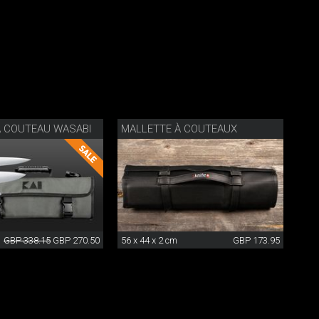
À COUTEAU WASABI
MALLETTE À COUTEAUX
GBP 338.15
GBP 270.50
56 x 44 x 2 cm
GBP 173.95