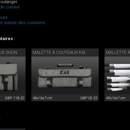
boulanger
de cuisine
sses
le suisse des cuisiniers
aires :
UX SHUN
MALETTE À COUTEAUX KAI
MALLETTE 
GBP 118.20
46x16x7 cm
GBP 63.25
45x16x7 cm
: