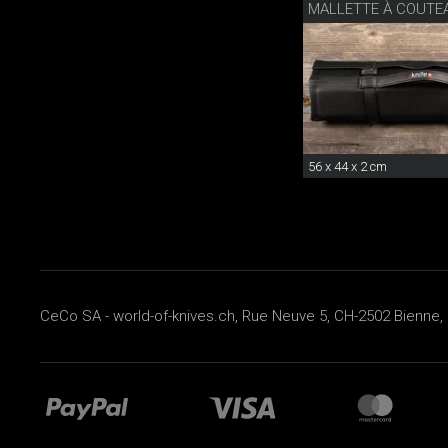
MALLETTE À COUTE
56 x 44 x 2 cm
CeCo SA - world-of-knives.ch, Rue Neuve 5, CH-2502 Bienne, 