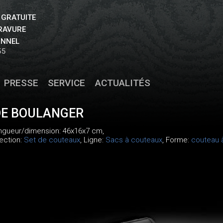
 GRATUITE
GRAVURE
ONNEL
55
PRESSE
SERVICE
ACTUALITÉS
DE BOULANGER
ongueur/dimension: 46x16x7 cm,
lection:
Set de couteaux
, Ligne:
Sacs à couteaux
, Forme:
couteau 