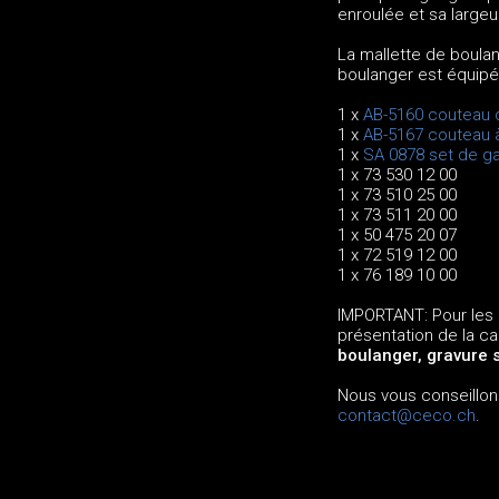
enroulée et sa large
La mallette de boulan
boulanger est équipé
1 x
AB-5160 couteau 
1 x
AB-5167 couteau à
1 x
SA 0878 set de gar
1 x 73 530 12 00
1 x 73 510 25 00
1 x 73 511 20 00
1 x 50 475 20 07
1 x 72 519 12 00
1 x 76 189 10 00
IMPORTANT: Pour les 
présentation de la ca
boulanger, gravure s
Nous vous conseillon
contact@ceco.ch
.