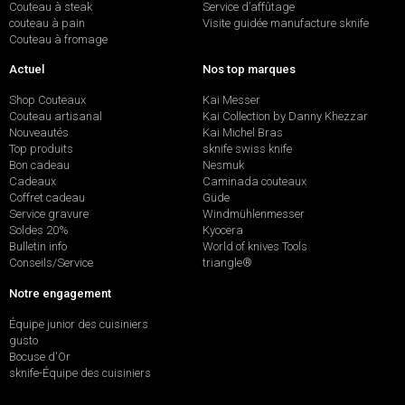
Couteau à steak
Service d’affûtage
couteau à pain
Visite guidée manufacture sknife
Couteau à fromage
Actuel
Nos top marques
Shop Couteaux
Kai Messer
Couteau artisanal
Kai Collection by Danny Khezzar
Nouveautés
Kai Michel Bras
Top produits
sknife swiss knife
Bon cadeau
Nesmuk
Cadeaux
Caminada couteaux
Coffret cadeau
Güde
Service gravure
Windmühlenmesser
Soldes 20%
Kyocera
Bulletin info
World of knives Tools
Conseils/Service
triangle®
Notre engagement
Équipe junior des cuisiniers
gusto
Bocuse d'Or
sknife-Équipe des cuisiniers