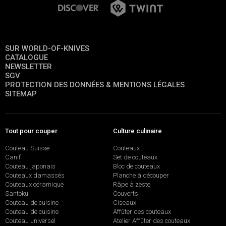
SUR WORLD-OF-KNIVES
CATALOGUE
NEWSLETTER
SGV
PROTECTION DES DONNÉES & MENTIONS LÉGALES
SITEMAP
Tout pour couper
Culture culinaire
Couteau Suisse
Couteaux
Canif
Set de couteaux
Couteau japonais
Bloc de couteaux
Couteaux damassés
Planche à découper
Couteaux céramique
Râpe à zeste
Santoku
Couverts
Couteau de cuisine
Ciseaux
Couteau de cuisine
Affûter des couteaux
Couteau universel
Atelier Affûter des couteaux