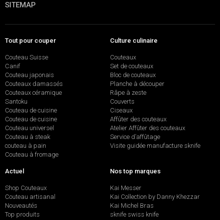
SITEMAP
Tout pour couper
Culture culinaire
Couteau Suisse
Couteaux
Canif
Set de couteaux
Couteau japonais
Bloc de couteaux
Couteaux damassés
Planche à découper
Couteaux céramique
Râpe à zeste
Santoku
Couverts
Couteau de cuisine
Ciseaux
Couteau de cuisine
Affûter des couteaux
Couteau universel
Atelier Affûter des couteaux
Couteau à steak
Service d’affûtage
couteau à pain
Visite guidée manufacture sknife
Couteau à fromage
Actuel
Nos top marques
Shop Couteaux
Kai Messer
Couteau artisanal
Kai Collection by Danny Khezzar
Nouveautés
Kai Michel Bras
Top produits
sknife swiss knife