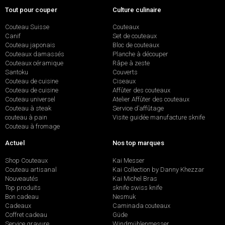
Tout pour couper
Culture culinaire
Couteau Suisse
Couteaux
Canif
Set de couteaux
Couteau japonais
Bloc de couteaux
Couteaux damassés
Planche à découper
Couteaux céramique
Râpe à zeste
Santoku
Couverts
Couteau de cuisine
Ciseaux
Couteau de cuisine
Affûter des couteaux
Couteau universel
Atelier Affûter des couteaux
Couteau à steak
Service d’affûtage
couteau à pain
Visite guidée manufacture sknife
Couteau à fromage
Actuel
Nos top marques
Shop Couteaux
Kai Messer
Couteau artisanal
Kai Collection by Danny Khezzar
Nouveautés
Kai Michel Bras
Top produits
sknife swiss knife
Bon cadeau
Nesmuk
Cadeaux
Caminada couteaux
Coffret cadeau
Güde
Service gravure
Windmühlenmesser