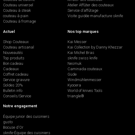
Couteau universel
Atelier Affûter des couteaux
Couteau à steak
Service d’affûtage
couteau à pain
Visite guidée manufacture sknife
Couteau à fromage
Actuel
Nos top marques
Shop Couteaux
Kai Messer
Couteau artisanal
Kai Collection by Danny Khezzar
Nouveautés
Kai Michel Bras
Top produits
sknife swiss knife
Bon cadeau
Nesmuk
Cadeaux
Caminada couteaux
Coffret cadeau
Güde
Service gravure
Windmühlenmesser
Soldes 20%
Kyocera
Bulletin info
World of knives Tools
Conseils/Service
triangle®
Notre engagement
Équipe junior des cuisiniers
gusto
Bocuse d'Or
sknife-Équipe des cuisiniers