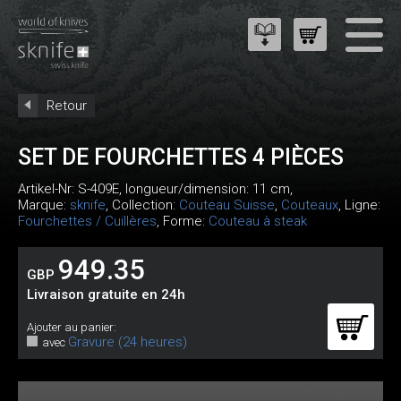
Retour
SET DE FOURCHETTES 4 PIÈCES
Artikel-Nr:
S-409E
, longueur/dimension: 11 cm,
Marque:
sknife
, Collection:
Couteau Suisse
,
Couteaux
, Ligne:
Fourchettes / Cuillères
, Forme:
Couteau à steak
949.35
GBP
Livraison gratuite en 24h
Ajouter au panier:
Gravure (24 heures)
avec