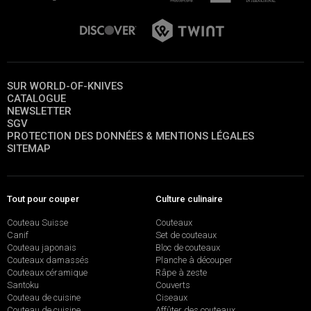
SUR WORLD-OF-KNIVES
CATALOGUE
NEWSLETTER
SGV
PROTECTION DES DONNÉES & MENTIONS LÉGALES
SITEMAP
Tout pour couper
Culture culinaire
Couteau Suisse
Couteaux
Canif
Set de couteaux
Couteau japonais
Bloc de couteaux
Couteaux damassés
Planche à découper
Couteaux céramique
Râpe à zeste
Santoku
Couverts
Couteau de cuisine
Ciseaux
Couteau de cuisine
Affûter des couteaux