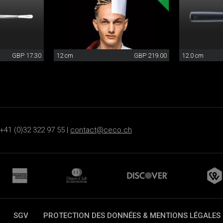
GBP 17.30
12 cm
GBP 219.00
12.0 cm
+41 (0)32 322 97 55 |
contact@ceco.ch
SGV
PROTECTION DES DONNÉES & MENTIONS LÉGALES