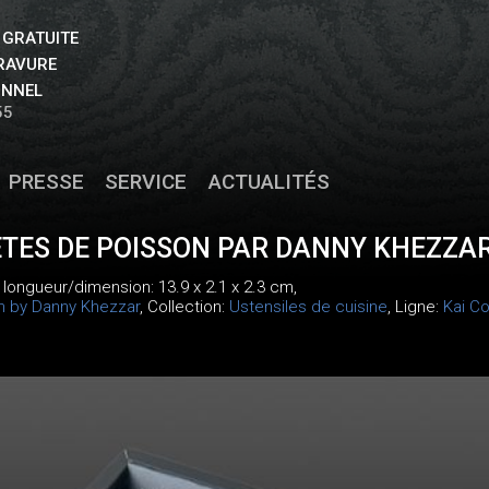
 GRATUITE
GRAVURE
ONNEL
55
PRESSE
SERVICE
ACTUALITÉS
ÊTES DE POISSON PAR DANNY KHEZZA
, longueur/dimension: 13.9 x 2.1 x 2.3 cm,
on by Danny Khezzar
, Collection:
Ustensiles de cuisine
, Ligne:
Kai Co