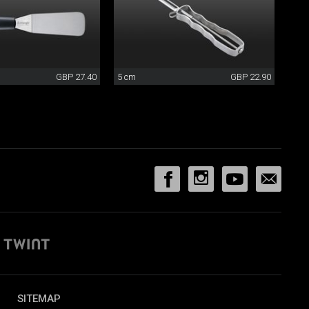
GBP 27.40
5 cm
GBP 22.90
SITEMAP